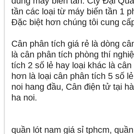
dùng
may bien tan
: Cty Đại Qu
tần
các loại từ
máy biến tần 1 p
Đặc biệt hơn chúng tôi cung cấ
Cân phân tích giá rẻ
là dòng câ
là
cân phân tích phòng thí nghi
tích 2 số lẻ
hay loại khác là
cân 
hơn là loại
cân phân tích 5 số lẻ
noi
hang đầu,
Cân điện tử tại hà
ha noi
.
quần lót nam giá sỉ tphcm
,
quần