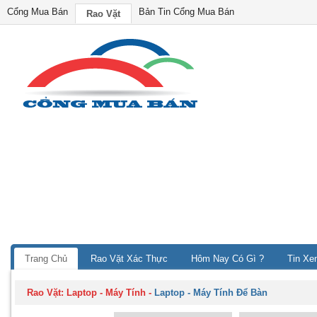
Cổng Mua Bán
Bản Tin Cổng Mua Bán
Rao Vặt
Trang Chủ
Rao Vặt Xác Thực
Hôm Nay Có Gì ?
Tin Xe
Rao Vặt:
Laptop - Máy Tính
-
Laptop - Máy Tính Để Bàn