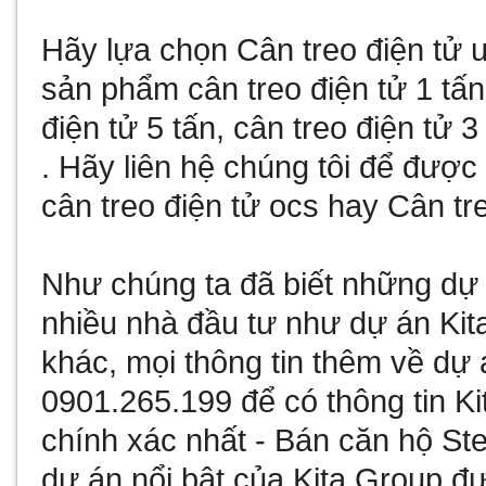
Hãy lựa chọn
Cân treo điện tử
u
sản phẩm
cân treo điện tử 1 tấn
điện tử 5 tấn
,
cân treo điện tử 3
. Hãy liên hệ chúng tôi để đượ
cân treo điện tử ocs
hay
Cân tre
Như chúng ta đã biết
những dự 
nhiều nhà đầu tư như
dự án Kit
khác, mọi thông tin thêm về
dự 
0901.265.199 để có thông tin
Ki
chính xác nhất -
Bán căn hộ Ste
dự án nổi bật của Kita Group đư