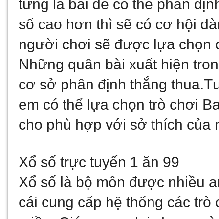
từng lá bài để có thể phân địn
số cao hơn thì sẽ có cơ hội d
người chơi sẽ được lựa chọn 
Những quân bài xuất hiện tron
cơ sở phân định thắng thua.Tươ
em có thể lựa chọn trò chơi Ba
cho phù hợp với sở thích của 
Xổ số trực tuyến 1 ăn 99
Xổ số là bộ môn được nhiều an
cái cung cấp hệ thống các trò c