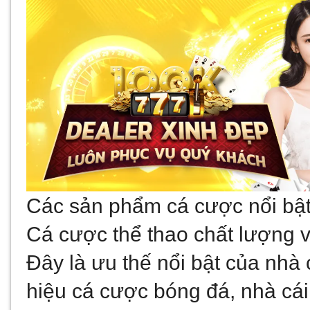
Các sản phẩm cá cược nổi bật 
Cá cược thể thao chất lượng v
Đây là ưu thế nổi bật của nhà
hiệu cá cược bóng đá, nhà cái