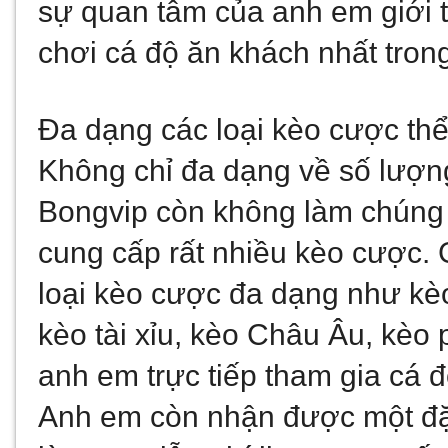
sự quan tâm của anh em giới tr
chơi cá độ ăn khách nhất tro
Đa dạng các loại kèo cược thể
Không chỉ đa dạng về số lượng 
Bongvip còn không làm chúng t
cung cấp rất nhiều kèo cược. 
loại kèo cược đa dạng như kèo 
kèo tài xỉu, kèo Châu Âu, kèo p
anh em trực tiếp tham gia cá độ
Anh em còn nhận được một đặc