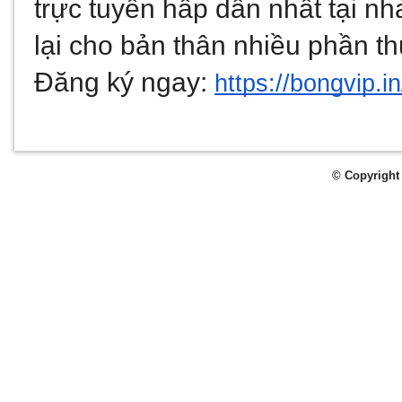
trực tuyến hấp dẫn nhất tại nh
lại cho bản thân nhiều phần th
Đăng ký ngay: 
https://bongvip.in
© Copyright