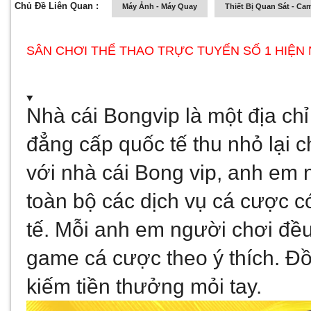
Chủ Đề Liên Quan :
Máy Ảnh - Máy Quay
Thiết Bị Quan Sát - Ca
SÂN CHƠI THỂ THAO TRỰC TUYẾN SỐ 1 HIỆN
Nhà cái Bongvip là một địa ch
đẳng cấp quốc tế thu nhỏ lại c
với nhà cái Bong vip, anh em 
toàn bộ các dịch vụ cá cược có
tế. Mỗi anh em người chơi đều
game cá cược theo ý thích. Đồ
kiếm tiền thưởng mỏi tay.