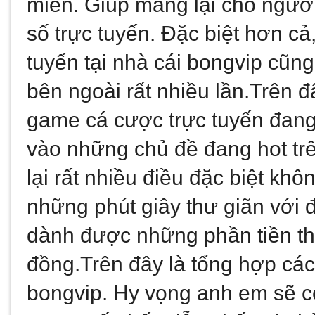
miền. Giúp mang lại cho người 
số trực tuyến. Đặc biệt hơn cả,
tuyến tại nhà cái bongvip cũng
bên ngoài rất nhiều lần.Trên đâ
game cá cược trực tuyến đang 
vào những chủ đề đang hot tr
lại rất nhiều điều đặc biệt khô
những phút giây thư giãn với 
dành được những phần tiền th
đồng.Trên đây là tổng hợp các 
bongvip. Hy vọng anh em sẽ c