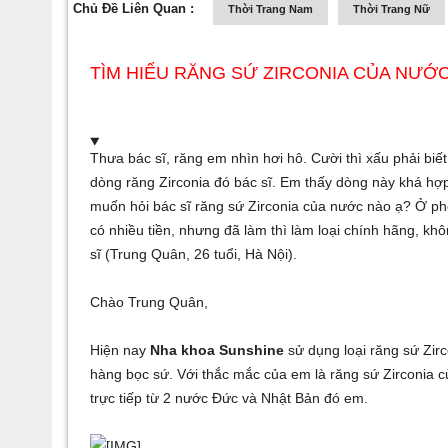
Chủ Đề Liên Quan :
Thời Trang Nam
Thời Trang Nữ
TÌM HIỂU RĂNG SỨ ZIRCONIA CỦA NƯỚ
Thưa bác sĩ, răng em nhìn hơi hô. Cười thì xấu phải biết
dòng răng Zirconia đó bác sĩ. Em thấy dòng này khá hợp
muốn hỏi bác sĩ răng sứ Zirconia của nước nào ạ? Ở p
có nhiều tiền, nhưng đã làm thì làm loại chính hãng, k
sĩ (Trung Quân, 26 tuổi, Hà Nội).
Chào Trung Quân,
Hiện nay
Nha khoa Sunshine
sử dụng loại răng sứ Zir
hàng bọc sứ. Với thắc mắc của em là răng sứ Zirconia c
trực tiếp từ 2 nước Đức và Nhật Bản đó em.