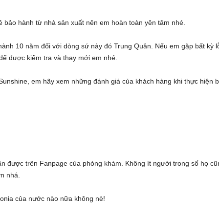
ẻ bảo hành từ nhà sản xuất nên em hoàn toàn yên tâm nhé.
hành 10 năm đối với dòng sứ này đó Trung Quân. Nếu em gặp bất kỳ l
để được kiểm tra và thay mới em nhé.
 Sunshine, em hãy xem những đánh giá của khách hàng khi thực hiện 
ận được trên Fanpage của phòng khám. Không ít người trong số họ cũ
ơn nhá.
conia của nước nào nữa không nè!