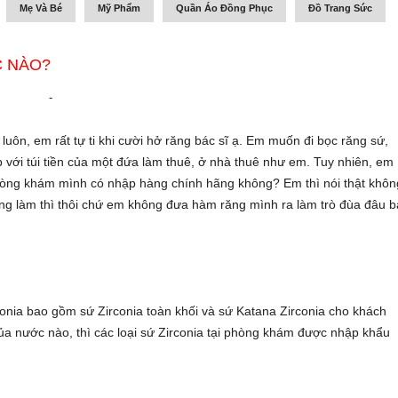
Mẹ Và Bé
Mỹ Phẩm
Quần Áo Đồng Phục
Đồ Trang Sức
C NÀO?
-
 luôn, em rất tự ti khi cười hở răng bác sĩ ạ. Em muốn đi bọc răng sứ,
 với túi tiền của một đứa làm thuê, ở nhà thuê như em. Tuy nhiên, em
hòng khám mình có nhập hàng chính hãng không? Em thì nói thật khôn
hông làm thì thôi chứ em không đưa hàm răng mình ra làm trò đùa đâu 
conia bao gồm sứ Zirconia toàn khối và sứ Katana Zirconia cho khách
ủa nước nào, thì các loại sứ Zirconia tại phòng khám được nhập khẩu