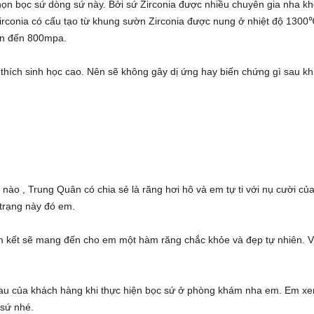
ọn bọc sứ dòng sứ này. Bởi sứ Zirconia được nhiều chuyên gia nha k
Zirconia có cấu tạo từ khung sườn Zirconia được nung ở nhiệt độ 1300
lên đến 800mpa.
 thích sinh học cao. Nên sẽ không gây dị ứng hay biến chứng gì sau kh
ào , Trung Quân có chia sẻ là răng hơi hô và em tự ti với nụ cười củ
 trạng này đó em.
am kết sẽ mang đến cho em một hàm răng chắc khỏe và đẹp tự nhiên. 
au của khách hàng khi thực hiện bọc sứ ở phòng khám nha em. Em x
 sứ nhé.