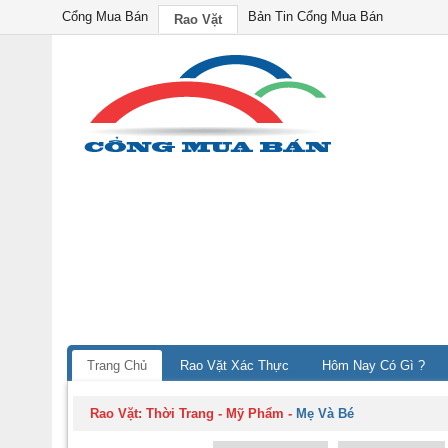
Cổng Mua Bán
Bản Tin Cổng Mua Bán
Rao Vặt
Trang Chủ
Rao Vặt Xác Thực
Hôm Nay Có Gì ?
Rao Vặt:
Thời Trang - Mỹ Phẩm
-
Mẹ Và Bé