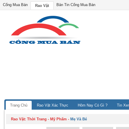
Cổng Mua Bán
Bản Tin Cổng Mua Bán
Rao Vặt
Trang Chủ
Rao Vặt Xác Thực
Hôm Nay Có Gì ?
Tin Xe
Rao Vặt:
Thời Trang - Mỹ Phẩm
-
Mẹ Và Bé