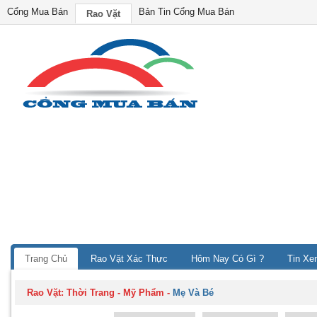
Cổng Mua Bán
Bản Tin Cổng Mua Bán
Rao Vặt
Trang Chủ
Rao Vặt Xác Thực
Hôm Nay Có Gì ?
Tin Xe
Rao Vặt:
Thời Trang - Mỹ Phẩm
-
Mẹ Và Bé