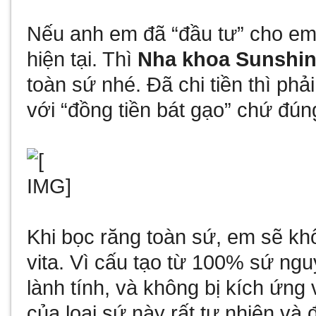
Nếu anh em đã “đầu tư” cho em 
hiện tại. Thì
Nha khoa Sunshi
toàn sứ nhé. Đã chi tiền thì ph
với “đồng tiền bát gạo” chứ đú
Khi bọc răng toàn sứ, em sẽ kh
vita. Vì cấu tạo từ 100% sứ ngu
lành tính, và không bị kích ứn
của loại sứ này rất tự nhiên và