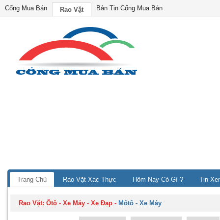
Cổng Mua Bán
Bản Tin Cổng Mua Bán
Rao Vặt
Trang Chủ
Rao Vặt Xác Thực
Hôm Nay Có Gì ?
Tin Xe
Rao Vặt:
Ôtô - Xe Máy - Xe Đạp
-
Môtô - Xe Máy