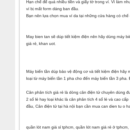
Hạn chế để quá nhiều tiền và giấy tờ trong ví. Vì làm nh
ví bị mất form dáng ban đầu.
Bạn nên lựa chọn mua ví da tại những cửa hàng có chế 
May bien tan
sẽ dúp tiết kiệm điện nên hãy dùng
máy bi
giá rẻ
,
khan uot
.
Máy biến tần
dúp bảo vệ động cơ và tiết kiệm điện hãy
loại từ
máy biến tần 1 pha
cho đến
máy biến tần 3 pha
.
Cân phân tích giá rẻ
là dòng cân điện tử chuyên dùng đ
2 số lẻ
hay loại khác là
cân phân tích 4 số lẻ
và cao cấp 
đầu,
Cân điện tử tại hà nội
bạn cần mua
can dien tu o h
quần lót nam giá sỉ tphcm
,
quần lót nam giá rẻ ở tphcm