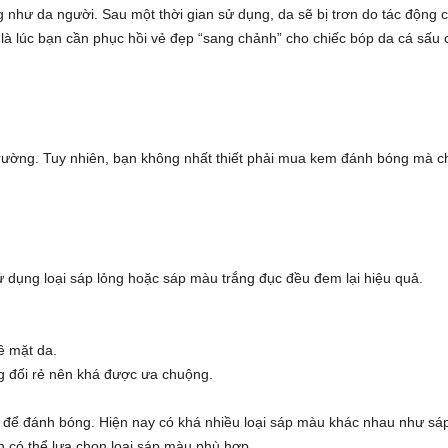
g như da người. Sau một thời gian sử dụng, da sẽ bị trơn do tác động 
 là lúc bạn cần phục hồi vẻ đẹp “sang chảnh” cho chiếc bóp da cá sấu 
 trường. Tuy nhiên, bạn không nhất thiết phải mua kem đánh bóng mà c
 dụng loại sáp lỏng hoặc sáp màu trắng đục đều đem lại hiệu quả.
ề mặt da.
g đối rẻ nên khá được ưa chuộng.
 để đánh bóng. Hiện nay có khá nhiều loại sáp màu khác nhau như sá
có thể lựa chọn loại sáp màu phù hợp.