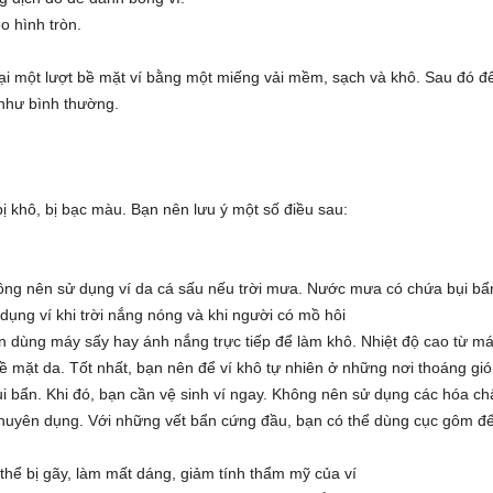
o hình tròn.
ại một lượt bề mặt ví bằng một miếng vải mềm, sạch và khô. Sau đó để
 như bình thường.
ị khô, bị bạc màu. Bạn nên lưu ý một số điều sau:
ông nên sử dụng ví da cá sấu nếu trời mưa. Nước mưa có chứa bụi bẩ
dụng ví khi trời nắng nóng và khi người có mồ hôi
n dùng máy sấy hay ánh nắng trực tiếp để làm khô. Nhiệt độ cao từ m
ề mặt da. Tốt nhất, bạn nên để ví khô tự nhiên ở những nơi thoáng gió
ụi bẩn. Khi đó, bạn cần vệ sinh ví ngay. Không nên sử dụng các hóa ch
chuyên dụng. Với những vết bẩn cứng đầu, bạn có thể dùng cục gôm đ
 thể bị gãy, làm mất dáng, giảm tính thẩm mỹ của ví