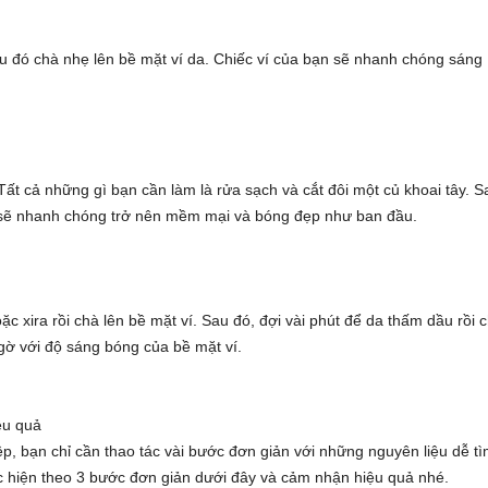
 đó chà nhẹ lên bề mặt ví da. Chiếc ví của bạn sẽ nhanh chóng sáng
 Tất cả những gì bạn cần làm là rửa sạch và cắt đôi một củ khoai tây. S
ạn sẽ nhanh chóng trở nên mềm mại và bóng đẹp như ban đầu.
xira rồi chà lên bề mặt ví. Sau đó, đợi vài phút để da thấm dầu rồi 
gờ với độ sáng bóng của bề mặt ví.
ệu quả
p, bạn chỉ cần thao tác vài bước đơn giản với những nguyên liệu dễ t
ực hiện theo 3 bước đơn giản dưới đây và cảm nhận hiệu quả nhé.