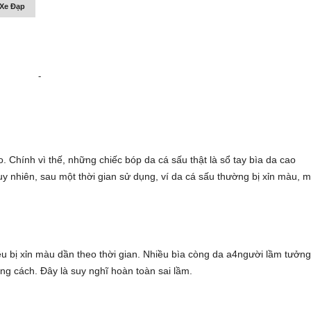
Xe Đạp
-
o. Chính vì thế, những chiếc bóp da cá sấu thật là
sổ tay bìa da cao
y nhiên, sau một thời gian sử dụng, ví da cá sấu thường bị xỉn màu, m
u bị xỉn màu dần theo thời gian. Nhiều
bìa còng da a4
người lầm tưởn
úng cách. Đây là suy nghĩ hoàn toàn sai lầm.