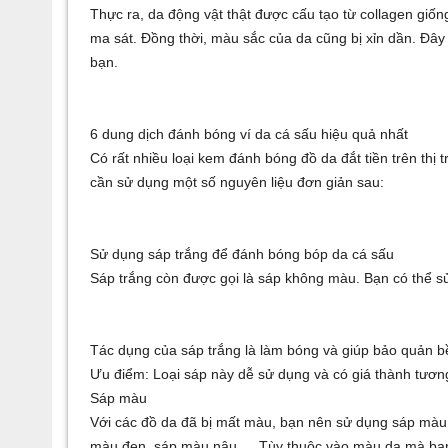
Thực ra, da động vật thật được cấu tạo từ collagen giốn
ma sát. Đồng thời, màu sắc của da cũng bị xỉn dần. Đây
bạn.
6 dung dịch đánh bóng ví da cá sấu hiệu quả nhất
Có rất nhiều loại kem đánh bóng đồ da đắt tiền trên thị
cần sử dụng một số nguyên liệu đơn giản sau:
Sử dụng sáp trắng để đánh bóng bóp da cá sấu
Sáp trắng còn được gọi là sáp không màu. Bạn có thể sử
Tác dụng của sáp trắng là làm bóng và giúp bảo quản b
Ưu điểm: Loại sáp này dễ sử dụng và có giá thành tươn
Sáp màu
Với các đồ da đã bị mất màu, bạn nên sử dụng sáp màu
màu đen, sáp màu nâu,… Tùy thuộc vào màu da mà bạn 