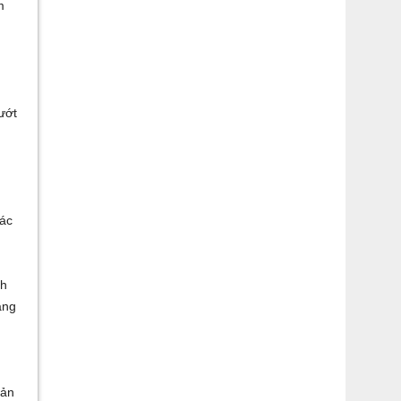
m
ướt
ác
ch
ang
sản