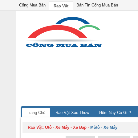
Cổng Mua Bán
Bản Tin Cổng Mua Bán
Rao Vặt
Trang Chủ
Rao Vặt Xác Thực
Hôm Nay Có Gì ?
Rao Vặt:
Ôtô - Xe Máy - Xe Đạp
-
Môtô - Xe Máy