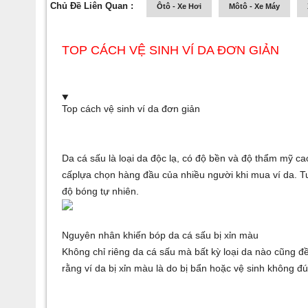
Chủ Đề Liên Quan :
Ôtô - Xe Hơi
Môtô - Xe Máy
TOP CÁCH VỆ SINH VÍ DA ĐƠN GIẢN
Top cách vệ sinh ví da đơn giản
Da cá sấu là loại da độc lạ, có độ bền và độ thẩm mỹ ca
cấp
lựa chọn hàng đầu của nhiều người khi mua ví da. Tu
độ bóng tự nhiên.
Nguyên nhân khiến bóp da cá sấu bị xỉn màu
Không chỉ riêng da cá sấu mà bất kỳ loại da nào cũng đề
rằng ví da bị xỉn màu là do bị bẩn hoặc vệ sinh không đ