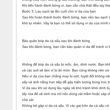
Khi tiến hành đánh bóng ví, bạn cần chà thật đều tay the
Bước 3: Lau sạch lại lần cuối cho ví da của bạn
Sau khi hoàn thành bước đánh bóng, bạn nên lau sạch l
khô tự nhiên. Vậy là bạn có thể sử dụng ví da của mình
Bảo quản bóp da cá sấu sau khi đánh bóng
Sau khi đánh bóng, bạn cần bảo quản ví da để tránh ví b
Không để bóp da cá sấu bị mốc, ẩm, dính nước. Bạn kh
và các axit sẽ làm ví bị ăn mòn. Bạn cũng không nên sử 
Nếu ví da của bạn chẳng may bị ướt, tuyệt đối không nê
sấy và ánh nắng trực tiếp dễ gây hiện tượng bong tróc b
Ví da sau khi sử dụng lâu ngày sẽ khó tránh khỏi dính b
tẩy rửa để vệ sinh mà chỉ nên dùng vải mềm hoặc sáp 
chà xát
Không bẻ gập ví da cá sấu. Vì các gai trên da cá sấu có