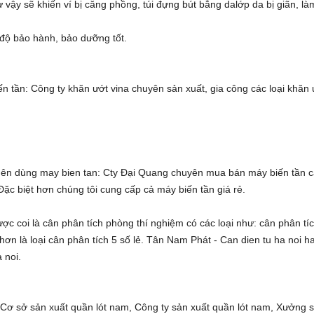
ư vậy sẽ khiến ví bị căng phồng,
túi đựng bút bằng da
lớp da bị giãn, là
độ bảo hành, bảo dưỡng tốt.
ến tần
: Công ty
khăn ướt vina
chuyên sản xuất, gia công các loại
khăn 
 nên dùng
may bien tan
: Cty Đại Quang chuyên
mua bán máy biến tần
c
 Đặc biệt hơn chúng tôi cung cấp cả
máy biến tần giá rẻ
.
ược coi là
cân phân tích phòng thí nghiệm
có các loại như:
cân phân tí
hơn là loại
cân phân tích 5 số lẻ
. Tân Nam Phát -
Can dien tu ha noi
h
a noi
.
,
Cơ sở sản xuất quần lót nam
,
Công ty sản xuất quần lót nam
,
Xưởng 