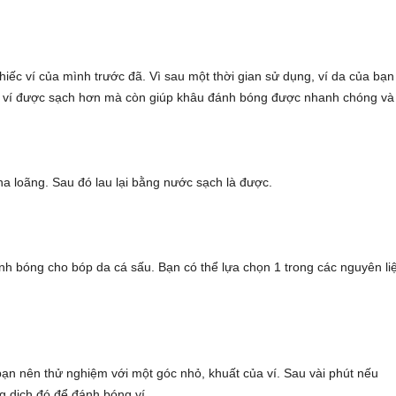
iếc ví của mình trước đã. Vì sau một thời gian sử dụng, ví da của bạn
giúp ví được sạch hơn mà còn giúp khâu đánh bóng được nhanh chóng và
 loãng. Sau đó lau lại bằng nước sạch là được.
ánh bóng cho bóp da cá sấu. Bạn có thể lựa chọn 1 trong các nguyên li
ạn nên thử nghiệm với một góc nhỏ, khuất của ví. Sau vài phút nếu
g dịch đó để đánh bóng ví.