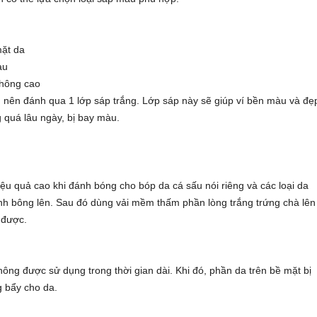
mặt da
àu
không cao
 nên đánh qua 1 lớp sáp trắng. Lớp sáp này sẽ giúp ví bền màu và đẹ
 quá lâu ngày, bị bay màu.
hiệu quả cao khi đánh bóng cho bóp da cá sấu nói riêng và các loại da
ánh bông lên. Sau đó dùng vải mềm thấm phần lòng trắng trứng chà lên
 được.
ông được sử dụng trong thời gian dài. Khi đó, phần da trên bề mặt bị
g bẩy cho da.