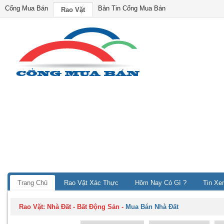
Cổng Mua Bán
Bản Tin Cổng Mua Bán
Rao Vặt
Trang Chủ
Rao Vặt Xác Thực
Hôm Nay Có Gì ?
Tin Xe
Rao Vặt:
Nhà Đất - Bất Động Sản
-
Mua Bán Nhà Đất