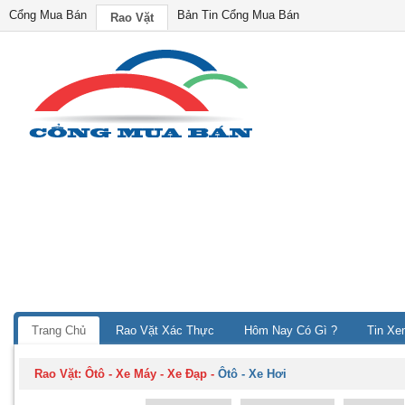
Cổng Mua Bán
Bản Tin Cổng Mua Bán
Rao Vặt
Trang Chủ
Rao Vặt Xác Thực
Hôm Nay Có Gì ?
Tin Xe
Rao Vặt:
Ôtô - Xe Máy - Xe Đạp
-
Ôtô - Xe Hơi