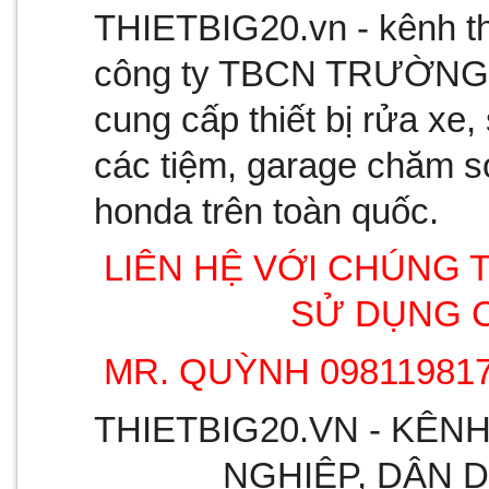
THIETBIG20.vn - kênh th
công ty TBCN TRƯỜNG SA
cung cấp thiết bị rửa xe
các tiệm, garage chăm só
honda trên toàn quốc.
LIÊN HỆ VỚI CHÚNG T
SỬ DỤNG 
MR. QUỲNH 
098119817
THIETBIG20.VN - KÊNH
NGHIỆP, DÂN 