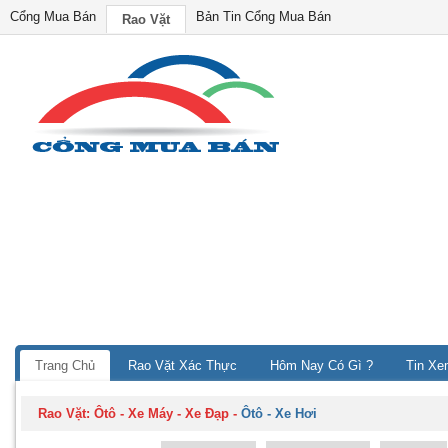
Cổng Mua Bán
Bản Tin Cổng Mua Bán
Rao Vặt
Trang Chủ
Rao Vặt Xác Thực
Hôm Nay Có Gì ?
Tin Xe
Rao Vặt:
Ôtô - Xe Máy - Xe Đạp
-
Ôtô - Xe Hơi