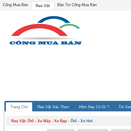
Cổng Mua Bán
Bản Tin Cổng Mua Bán
Rao Vặt
Trang Chủ
Rao Vặt Xác Thực
Hôm Nay Có Gì ?
Tin Xe
Rao Vặt:
Ôtô - Xe Máy - Xe Đạp
-
Ôtô - Xe Hơi