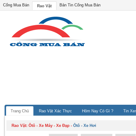
Cổng Mua Bán
Bản Tin Cổng Mua Bán
Rao Vặt
Trang Chủ
Rao Vặt Xác Thực
Hôm Nay Có Gì ?
Tin Xe
Rao Vặt:
Ôtô - Xe Máy - Xe Đạp
-
Ôtô - Xe Hơi