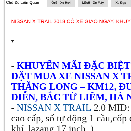
Chủ Đề Liên Quan :
Ôtô - Xe Hơi
Môtô - Xe Máy
Xe Đạp
NISSAN X-TRAIL 2018 CÓ XE GIAO NGAY, KHUY
-
KHUYẾN MÃI ĐẶC BIỆT TỪ
ĐẶT MUA XE NISSAN X TR
THĂNG LONG – KM12, Đ
DIỄN, BẮC TỪ LIÊM, HÀ 
-
NISSAN X TRAIL
2.0 MID: 
cao cấp, số tự động 1 cầu,cốp 
khí, lazang 17 inch..)