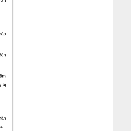
ườn
nào
đèn
nắm
 bị
hẳn
o.