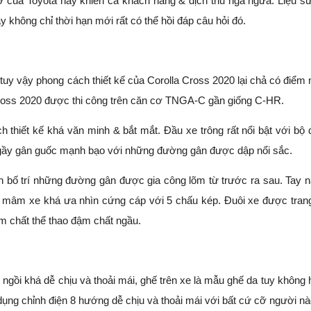
cờ của Toyota này khiến cả khách hàng & địch thủ ngã ngửa. Liệu s
không chỉ thời hạn mới rất có thể hồi đáp câu hỏi đó.
tuy vậy phong cách thiết kế của Corolla Cross 2020 lại chả có điểm 
Cross 2020 được thi công trên căn cơ TNGA-C gần giống C-HR.
h thiết kế khá văn minh & bắt mắt. Đầu xe trông rất nổi bật với bộ 
o gầy gân guốc mạnh bạo với những đường gân được dập nổi sắc.
h bố trí những đường gân được gia công lõm từ trước ra sau. Tay 
, mâm xe khá ưa nhìn cứng cáp với 5 chấu kép. Đuôi xe được trang
m chất thể thao đậm chất ngầu.
 ngồi khá dễ chịu và thoải mái, ghế trên xe là mẫu ghế da tuy không 
dụng chỉnh điện 8 hướng dễ chịu và thoải mái với bất cứ cỡ người nà