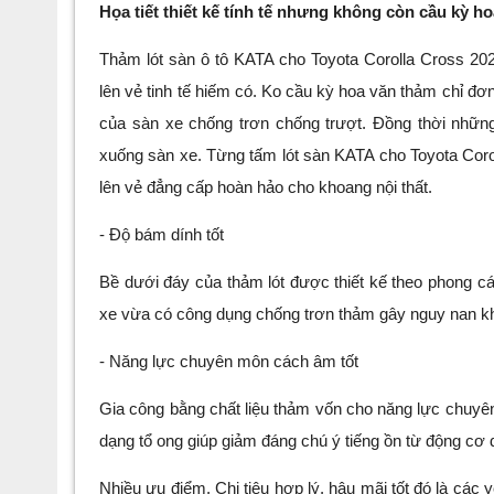
H
ọa tiết thiết kế tính tế nhưng không còn cầu kỳ h
Thảm lót sàn ô tô KATA cho Toyota Corolla Cross 202
lên vẻ tinh tế hiếm có. Ko cầu kỳ hoa văn thảm chỉ đơn
của sàn xe chống trơn chống trượt.
Đ
ồng thời nhữn
xuống sàn xe. Từng tấm lót sàn KATA cho Toyota Coro
lên vẻ đẳng cấp hoàn hảo cho khoang nội thất.
- Độ bám dính tốt
Bề dưới đáy của thảm lót được thiết kế theo phong 
xe vừa có công dụng chống trơn thảm gây nguy nan khi 
-
N
ăng lực chuyên môn cách âm tốt
G
ia công bằng chất liệu thảm vốn cho năng lực chuyên
dạng tổ ong giúp giảm đáng chú ý tiếng ồn từ động cơ
Nhiều ưu điểm, Chi tiêu hợp lý, hậu mãi tốt đó là các