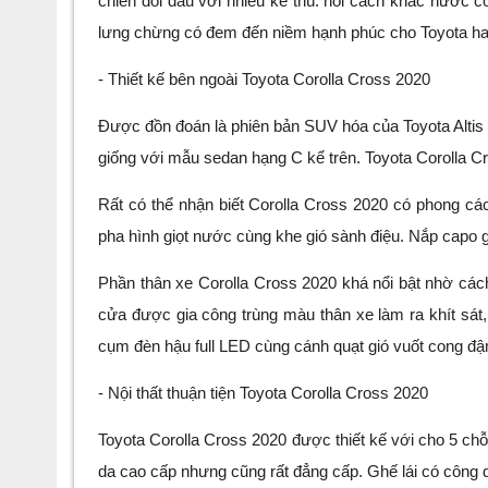
chiến đối đầu với nhiều kẻ thù. nói cách khác nước 
lưng chừng có đem đến niềm hạnh phúc cho Toyota hay 
-
T
hiết kế bên ngoài Toyota Corolla Cross 2020
Được đồn đoán là phiên bản SUV hóa của Toyota Altis 
giống với mẫu sedan hạng C kể trên. Toyota Corolla 
R
ất có thể nhận biết Corolla Cross 2020 có phong các
pha hình giọt nước cùng khe gió sành điệu. Nắp cap
Phần thân xe Corolla Cross 2020 khá nổi bật nhờ các
cửa được gia công trùng màu thân xe làm ra khít sát
cụm đèn hậu full LED cùng cánh quạt gió vuốt cong đậ
-
N
ội thất thuận tiện Toyota Corolla Cross 2020
Toyota Corolla Cross 2020 được thiết kế với cho 5 chỗ
da cao cấp nhưng cũng rất đẳng cấp. Ghế lái có công 