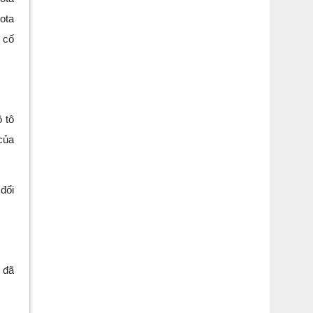
ota
 cố
 tô
của
đổi
 đã