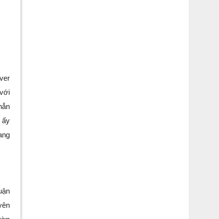
ver
với
hẳn
 ấy
ang
uận
yên