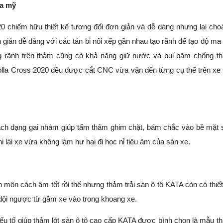
oa mỹ
0 chiếm hữu thiết kế tương đối đơn giản và dễ dàng nhưng lại cho
 giản dễ dàng với các tán bi nổi xếp gần nhau tạo rãnh để tạo độ ma 
g rãnh trên thảm cũng có khả năng giữ nước và bụi bặm chống t
lla Cross 2020 đều được cắt CNC vừa vặn đến từng cụ thể trên xe 
cách dạng gai nhám giúp tấm thảm ghim chặt, bám chắc vào bề mặt 
lái xe vừa không làm hư hại đi học nỉ tiêu âm của sàn xe.
 môn cách âm tốt rồi thế nhưng thảm trải sàn ô tô KATA còn có thiết
 dội ngược từ gầm xe vào trong khoang xe.
 yếu tố giúp thảm lót sàn ô tô cao cấp KATA được bình chọn là mẫu t