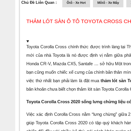
Chủ Đề Liên Quan :
Ôtô - Xe Hơi
Môtô - Xe Máy
THẢM LÓT SÀN Ô TÔ TOYOTA CROSS CH
Toyota Corolla Cross chính thức được trình làng tại 
mới của nhà Toyota là nó được định vị nằm giữa phâ
Honda CR-V, Mazda CX5, Santafe … sở hữu Một trong n
bạn cũng muốn chiếc xế cưng của chính bản thân mình 
việc thứ nhất bạn phải làm là đặt mua
thảm lót sàn T
băn khoăn chưa biết chọn thảm lót sàn Toyota Corolla 
Toyota Corolla Cross 2020 sống lưng chừng liệu c
Việc xác định Corolla Cross nằm “lưng chừng” giữa 2 
giúp Toyota Corolla Cross 2020 có tập quý khách hàng