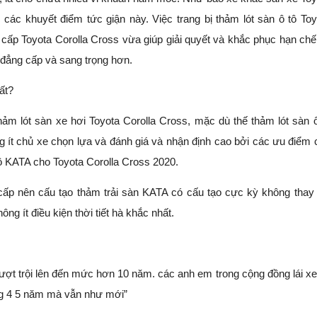
các khuyết điểm tức giận này. Việc trang bị thảm lót sàn ô tô Toy
cấp Toyota Corolla Cross vừa giúp giải quyết và khắc phục hạn chế
 đẳng cấp và sang trọng hơn.
hất?
ảm lót sàn xe hơi Toyota Corolla Cross, mặc dù thế thảm lót sàn ô
ít chủ xe chọn lựa và đánh giá và nhận định cao bởi các ưu điểm 
ô KATA cho Toyota Corolla Cross 2020.
cấp nên cấu tạo thảm trải sàn KATA có cấu tạo cực kỳ không thay 
g ít điều kiện thời tiết hà khắc nhất.
vượt trội lên đến mức hơn 10 năm. các anh em trong cộng đồng lái xe
ùng 4 5 năm mà vẫn như mới”