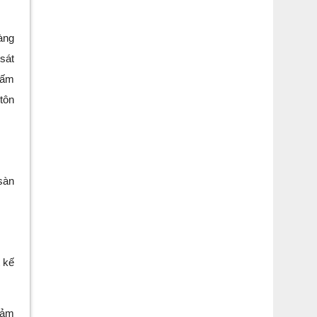
àng
sát
hấm
tôn
sàn
 kế
hảm