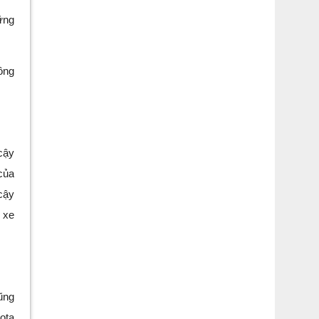
ững
ông
cậy
của
cậy
 xe
ũng
ota