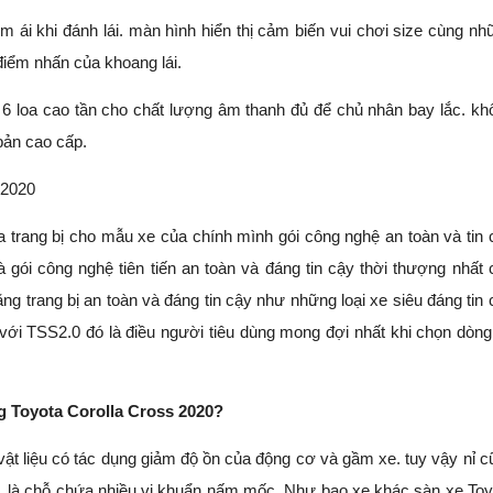
ái khi đánh lái. màn hình hiển thị cảm biến vui chơi size cùng nh
 điểm nhấn của khoang lái.
ới 6 loa cao tần cho chất lượng âm thanh đủ để chủ nhân bay lắc. kh
bản cao cấp.
 2020
a trang bị cho mẫu xe của chính mình gói công nghệ an toàn và tin 
i công nghệ tiên tiến an toàn và đáng tin cậy thời thượng nhất 
ng trang bị an toàn và đáng tin cậy như những loại xe siêu đáng tin 
 với TSS2.0 đó là điều người tiêu dùng mong đợi nhất khi chọn dòng
ng Toyota Corolla Cross 2020?
 vật liệu có tác dụng giảm độ ồn của động cơ và gầm xe. tuy vậy nỉ c
u, là chỗ chứa nhiều vi khuẩn nấm mốc. Như bao xe khác sàn xe Toy