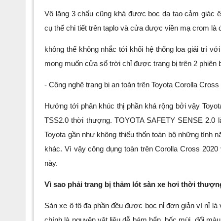
Vô lăng 3 chấu cũng khá được bọc da tạo cảm giác êm 
cụ thể chi tiết trên taplo và cửa được viền mạ crom là
không thể không nhắc tới khối hệ thống loa giải trí v
mong muốn cửa sổ trời chỉ được trang bị trên 2 phiên 
-
C
ông nghệ trang bị an toàn trên Toyota Corolla Cross
H
ướng tới phân khúc thị phần khá rộng bởi vậy Toyot
TSS2.0 thời thượng. TOYOTA SAFETY SENSE 2.0 là gó
Toyota gần như không thiếu thốn toàn bộ những tính nă
khác.
V
ì vậy công dụng toàn trên Corolla Cross 2020
này.
Vì sao phải trang bị thảm lót sàn xe hơi thời thượ
Sàn xe ô tô đa phần đều được bọc nỉ đơn giản vì nỉ là
chính là nguyên vật liệu dễ bám bẩn, bốc mùi, đổi mà