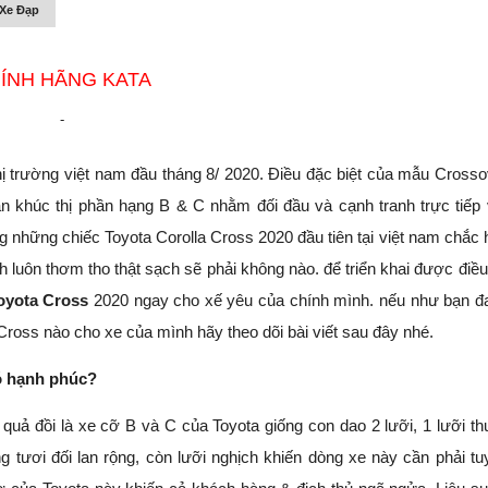
Xe Đạp
ÍNH HÃNG KATA
-
Thị trường việt nam đầu tháng 8/ 2020. Điều đặc biệt của mẫu Crosso
n khúc thị phần hạng B & C nhằm đối đầu và cạnh tranh trực tiếp 
hững chiếc Toyota Corolla Cross 2020 đầu tiên tại việt nam chắc 
luôn thơm tho thật sạch sẽ phải không nào. để triển khai được điều
oyota Cross
2020 ngay cho xế yêu của chính mình. nếu như bạn đ
Cross nào cho xe của mình hãy theo dõi bài viết sau đây nhé.
ó hạnh phúc?
quả đồi là xe cỡ B và C của Toyota giống con dao 2 lưỡi, 1 lưỡi th
 tươi đối lan rộng, còn lưỡi nghịch khiến dòng xe này cần phải tu