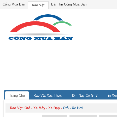
Cổng Mua Bán
Bản Tin Cổng Mua Bán
Rao Vặt
Trang Chủ
Rao Vặt Xác Thực
Hôm Nay Có Gì ?
Tin Xe
Rao Vặt:
Ôtô - Xe Máy - Xe Đạp
-
Ôtô - Xe Hơi