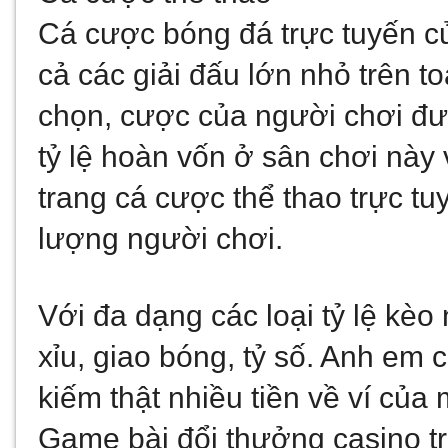
Cá cược bóng đá trực tuyến 
cả các giải đấu lớn nhỏ trên to
chọn, cược của người chơi đư
tỷ lệ hoàn vốn ở sân chơi này 
trang cá cược thể thao trực t
lượng người chơi.
Với đa dạng các loại tỷ lệ kèo
xỉu, giao bóng, tỷ số. Anh em c
kiếm thật nhiều tiền về ví của 
Game bài đổi thưởng casino t