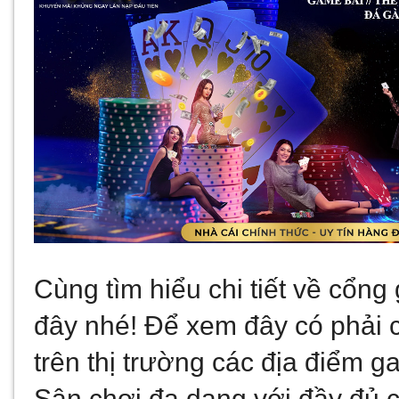
Cùng tìm hiểu chi tiết về cổng
đây nhé! Để xem đây có phải 
trên thị trường các địa điểm 
Sân chơi đa dạng với đầy đủ cá