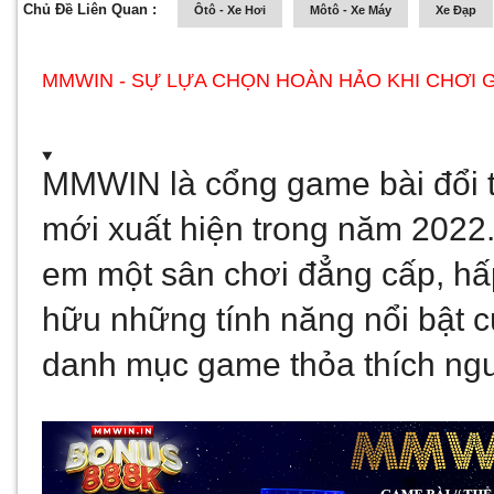
Chủ Đề Liên Quan :
Ôtô - Xe Hơi
Môtô - Xe Máy
Xe Đạp
MMWIN - SỰ LỰA CHỌN HOÀN HẢO KHI CHƠI 
MMWIN là cổng game bài đổi t
mới xuất hiện trong năm 2022
em một sân chơi đẳng cấp, hấp
hữu những tính năng nổi bật c
danh mục game thỏa thích ngư