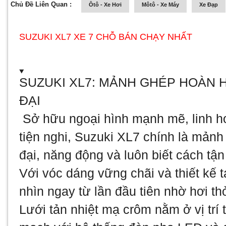
Chủ Đề Liên Quan :
Ôtô - Xe Hơi
Môtô - Xe Máy
Xe Đạp
SUZUKI XL7 XE 7 CHỖ BÁN CHẠY NHẤT
SUZUKI XL7: MẢNH GHÉP HOÀN 
ĐẠI
️ Sở hữu ngoại hình mạnh mẽ, linh ho
tiện nghi, Suzuki XL7 chính là mảnh
đại, năng động và luôn biết cách tậ
Với vóc dáng vững chãi và thiết kế 
nhìn ngay từ lần đầu tiên nhờ hơi th
Lưới tản nhiệt mạ crôm nằm ở vị trí 