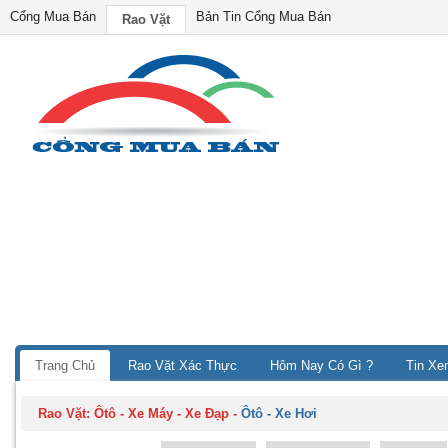
Cổng Mua Bán
Bản Tin Cổng Mua Bán
Rao Vặt
Trang Chủ
Rao Vặt Xác Thực
Hôm Nay Có Gì ?
Tin Xe
Rao Vặt:
Ôtô - Xe Máy - Xe Đạp
-
Ôtô - Xe Hơi