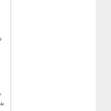
 
 
 
ắc 