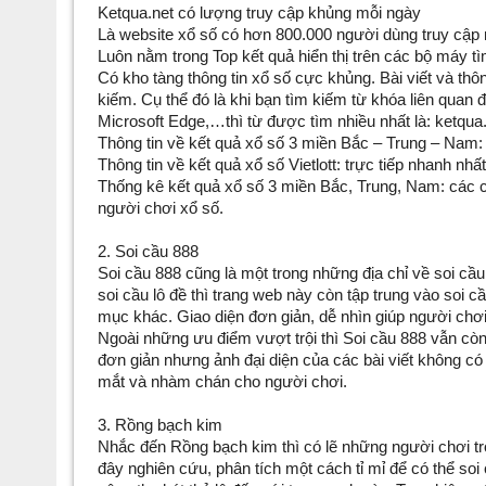
Ketqua.net có lượng truy cập khủng mỗi ngày
Là website xổ số có hơn 800.000 người dùng truy cập 
Luôn nằm trong Top kết quả hiển thị trên các bộ máy t
Có kho tàng thông tin xổ số cực khủng. Bài viết và thôn
kiếm. Cụ thể đó là khi bạn tìm kiếm từ khóa liên quan
Microsoft Edge,…thì từ được tìm nhiều nhất là: ketqua.
Thông tin về kết quả xổ số 3 miền Bắc – Trung – Nam: 
Thông tin về kết quả xổ số Vietlott: trực tiếp nhanh nh
Thống kê kết quả xổ số 3 miền Bắc, Trung, Nam: các cô
người chơi xổ số.
2. Soi cầu 888
Soi cầu 888 cũng là một trong những địa chỉ về soi cầ
soi cầu lô đề thì trang web này còn tập trung vào soi 
mục khác. Giao diện đơn giản, dễ nhìn giúp người chơi
Ngoài những ưu điểm vượt trội thì Soi cầu 888 vẫn còn
đơn giản nhưng ảnh đại diện của các bài viết không có
mắt và nhàm chán cho người chơi.
3. Rồng bạch kim
Nhắc đến Rồng bạch kim thì có lẽ những người chơi tr
đây nghiên cứu, phân tích một cách tỉ mỉ để có thể soi 