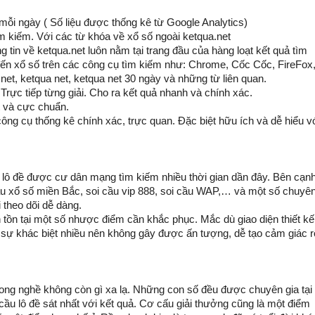
mỗi ngày ( Số liệu được thống kê từ Google Analytics)
ìm kiếm. Với các từ khóa về xổ số ngoài ketqua.net
g tin về ketqua.net luôn nằm tại trang đầu của hàng loạt kết quả tìm 
 đến xổ số trên các công cụ tìm kiếm như: Chrome, Cốc Cốc, FireFox,
net, ketqua net, ketqua net 30 ngày và những từ liên quan.
Trực tiếp từng giải. Cho ra kết quả nhanh và chính xác.
ất và cực chuẩn.
ng cụ thống kê chính xác, trực quan. Đặc biệt hữu ích và dễ hiểu vớ
u lô đề được cư dân mạng tìm kiếm nhiều thời gian dần đây. Bên cạnh
cầu xổ số miền Bắc, soi cầu vip 888, soi cầu WAP,… và một số chuyên
 theo dõi dễ dàng.
 tồn tại một số nhược điểm cần khắc phục. Mắc dù giao diện thiết kế 
 sự khác biệt nhiều nên không gây được ấn tượng, dễ tạo cảm giác rố
ong nghề không còn gì xa lạ. Những con số đều được chuyên gia tại 
cầu lô đề sát nhất với kết quả. Cơ cấu giải thưởng cũng là một điểm 