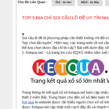
Chủ Đề Liên Quan :
Ôtô - Xe Hơi
Môtô - Xe Máy
TOP 3 ĐỊA CHỈ SOI CẦU LÔ ĐỀ UY TÍN N
Soi cầu lô đề là phương pháp cần thiết không chỉ đối 
“tay chơi lão luyện”. Hiện nay, các trang web về soi c
thể lựa chọn được địa chỉ tin cậy? Bài viết dưới đây sẽ
1. Ketqua.net – Là trang tra cứu KQXS nhiều năm tuổi
Trang thông tin kết quả xổ số ketqua.net luôn cập nhật
thiết 3 miền Bắc Trung Nam cho đến xổ số điện toán Vie
Ket qua
 là website được rất nhiều người chơi xổ số trê
được Ketqua.net cập nhật một cách đầy đủ và nhanh n