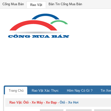
Cổng Mua Bán
Bản Tin Cổng Mua Bán
Rao Vặt
Trang Chủ
Rao Vặt Xác Thực
Hôm Nay Có Gì ?
Tin Xe
Rao Vặt:
Ôtô - Xe Máy - Xe Đạp
-
Ôtô - Xe Hơi