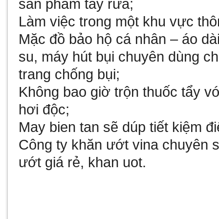
sản phẩm tẩy rửa;
Làm việc trong một khu vực thô
Mặc đồ bảo hộ cá nhân – áo dài
su,
máy hút bụi chuyên dùng c
trang chống bụi;
Không bao giờ trộn thuốc tẩy vớ
hơi độc;
May bien tan
sẽ dúp tiết kiệm 
Công ty
khăn ướt vina
chuyên sả
ướt giá rẻ
,
khan uot
.