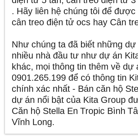
điện tử 5 tấn
,
cân treo điện tử 3
. Hãy liên hệ chúng tôi để đượ
cân treo điện tử ocs
hay
Cân tre
Như chúng ta đã biết
những dự 
nhiều nhà đầu tư như
dự án Kit
khác, mọi thông tin thêm về
dự 
0901.265.199 để có thông tin
Ki
chính xác nhất -
Bán căn hộ Ste
dự án nổi bật của Kita Group đư
Căn hộ Stella En Tropic Bình T
Vĩnh Long
.