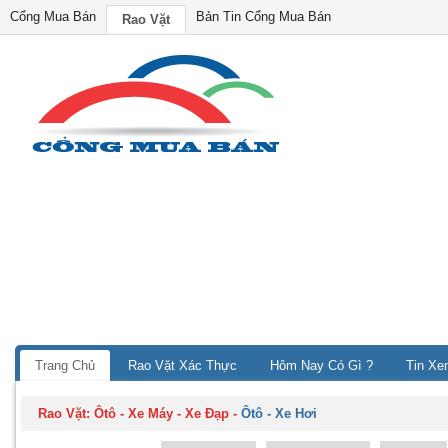
Cổng Mua Bán
Bản Tin Cổng Mua Bán
Rao Vặt
Trang Chủ
Rao Vặt Xác Thực
Hôm Nay Có Gì ?
Tin Xe
Rao Vặt:
Ôtô - Xe Máy - Xe Đạp
-
Ôtô - Xe Hơi