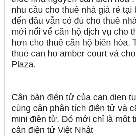
nhu cầu
cho thuê nhà giá rẻ tại
đến đâu vẫn có đủ
cho thuê nhà
mới nổi vể
căn hộ dịch vụ cho t
hơn
cho thuê căn hộ biên hòa
. 
thue can ho amber court
và
cho
Plaza
.
Cân bàn điện tử
của
can dien t
cùng
cân phân tích điện tử
và
c
mini điện tử
. Đó mới chỉ là một 
cân điện tử Việt Nhật