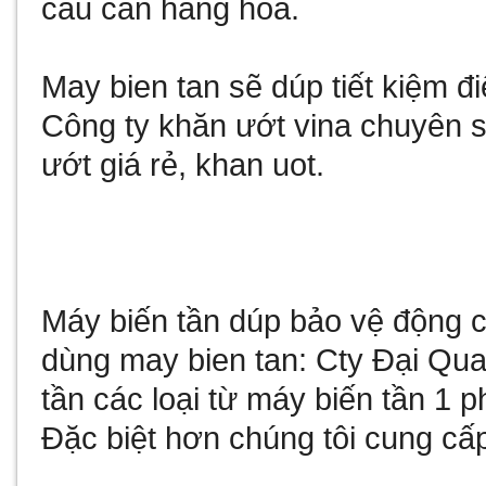
cầu cân hàng hóa.
May bien tan
sẽ dúp tiết kiệm 
Công ty
khăn ướt vina
chuyên sả
ướt giá rẻ
,
khan uot
.
Máy biến tần
dúp bảo vệ động cơ
dùng
may bien tan
: Cty Đại Qu
tần
các loại từ
máy biến tần 1 p
Đặc biệt hơn chúng tôi cung cấ