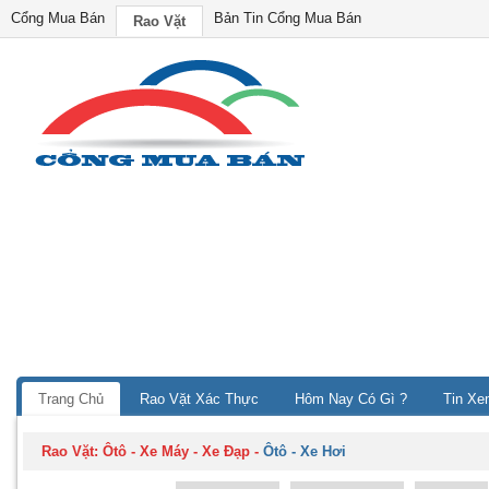
Cổng Mua Bán
Bản Tin Cổng Mua Bán
Rao Vặt
Trang Chủ
Rao Vặt Xác Thực
Hôm Nay Có Gì ?
Tin Xe
Rao Vặt:
Ôtô - Xe Máy - Xe Đạp
-
Ôtô - Xe Hơi