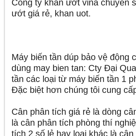
Công ty
khăn ướt vina
chuyên sả
ướt giá rẻ
,
khan uot
.
Máy biến tần
dúp bảo vệ động cơ
dùng
may bien tan
: Cty Đại Qu
tần
các loại từ
máy biến tần 1 p
Đặc biệt hơn chúng tôi cung cấ
Cân phân tích giá rẻ
là dòng câ
là
cân phân tích phòng thí nghi
tích 2 số lẻ
hay loại khác là
cân 