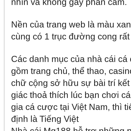
nhìn và không gây phản cảm.
Nền của trang web là màu xanh
cùng có 1 trục đường cong rất
Các danh mục của nhà cái cá độ
gồm trang chủ, thể thao, casin
chữ cộng sở hữu sự bài trí kế
giác thoả thích lúc bạn chơi cá
gia cá cược tại Việt Nam, thì t
định là Tiếng Việt
Nhà cái Mg188 hỗ trợ những p