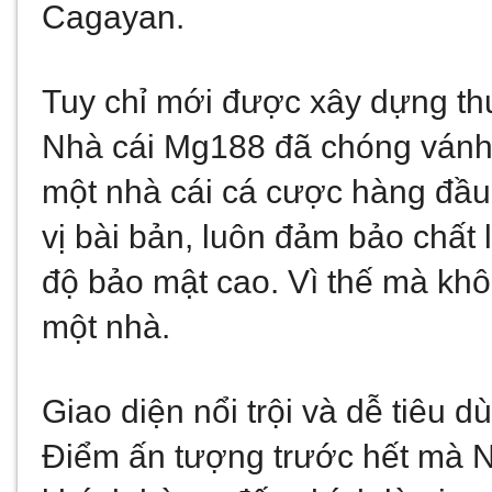
Cagayan.
Tuy chỉ mới được xây dựng th
Nhà cái Mg188 đã chóng vánh 
một nhà cái cá cược hàng đầu
vị bài bản, luôn đảm bảo chất 
độ bảo mật cao. Vì thế mà khôn
một nhà.
Giao diện nổi trội và dễ tiêu
Điểm ấn tượng trước hết mà 