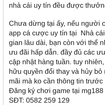
nhà cái uy tín đều được thưở
Chưa dừng tại ấy, nếu người c
app cá cược uy tín tại  Nhà cá
gian lâu dài, bạn còn với thể
ưu đãi hấp dẫn. đầy đủ các ưu 
cập nhật hàng tuần. tuy nhiên
hữu quyền đổi thay và hủy bỏ
mãi mà ko cần thông tin trước
Đăng ký chơi game tại mg188 t
SĐT: 0582 259 129