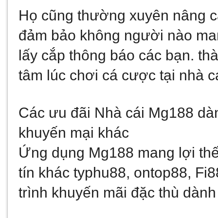
Họ cũng thường xuyên nâng cấp
đảm bảo không người nào man
lấy cắp thông báo các bạn. th
tâm lúc chơi cá cược tại nhà c
Các ưu đãi Nhà cái Mg188 dàn
khuyến mại khác
Ứng dụng Mg188 mang lợi thế
tín khác typhu88, ontop88, Fi8
trình khuyến mãi đặc thù dành