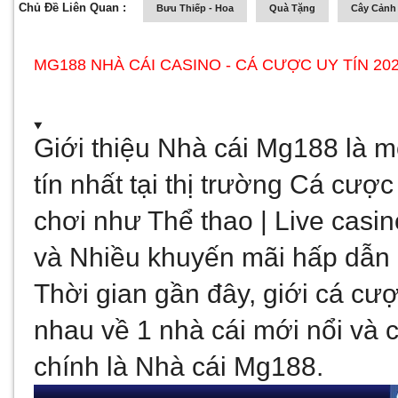
Chủ Đề Liên Quan :
Bưu Thiếp - Hoa
Quà Tặng
Cây Cảnh 
MG188 NHÀ CÁI CASINO - CÁ CƯỢC UY TÍN 20
Giới thiệu Nhà cái Mg188 là m
tín nhất tại thị trường Cá cượ
chơi như Thể thao | Live casin
và Nhiều khuyến mãi hấp dẫn 
Thời gian gần đây, giới cá cượ
nhau về 1 nhà cái mới nổi và c
chính là Nhà cái Mg188.