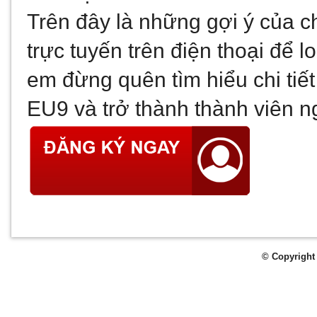
Trên đây là những gợi ý của ch
trực tuyến trên điện thoại để 
em đừng quên tìm hiểu chi tiết
EU9 và trở thành thành viên n
© Copyright