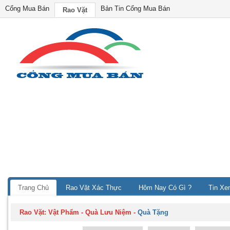
Cổng Mua Bán
Bản Tin Cổng Mua Bán
Rao Vặt
Trang Chủ
Rao Vặt Xác Thực
Hôm Nay Có Gì ?
Tin Xe
Rao Vặt:
Vật Phẩm - Quà Lưu Niệm
-
Quà Tặng