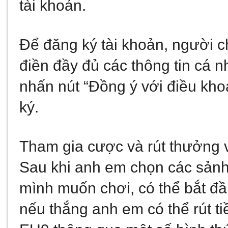
tài khoản.
Để đăng ký tài khoản, người c
điền đầy đủ các thông tin cá n
nhấn nút “Đồng ý với điều khoả
ký.
Tham gia cược và rút thưởng 
Sau khi anh em chọn các sảnh 
mình muốn chơi, có thể bắt đầu
nếu thắng anh em có thể rút ti