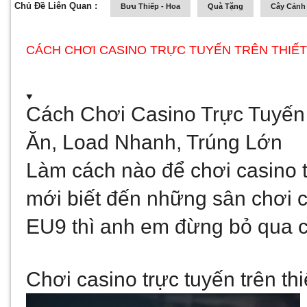
Chủ Đề Liên Quan :
Bưu Thiếp - Hoa
Quà Tặng
Cây Cảnh 
CÁCH CHƠI CASINO TRỰC TUYẾN TRÊN THIẾT 
Cách Chơi Casino Trực Tuyến 
Ăn, Load Nhanh, Trúng Lớn
Làm cách nào để chơi casino t
mới biết đến những sân chơi 
EU9 thì anh em đừng bỏ qua 
Chơi casino trực tuyến trên thiế