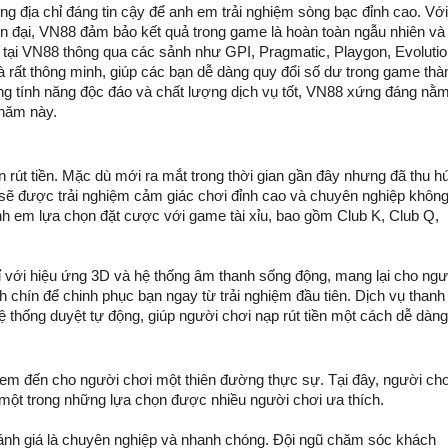
ng địa chỉ đáng tin cậy để anh em trải nghiệm sòng bạc đỉnh cao. Với
n đại, VN88 đảm bảo kết quả trong game là hoàn toàn ngẫu nhiên và 
 tại VN88 thông qua các sảnh như GPI, Pragmatic, Playgon, Evolutio
 rất thông minh, giúp các bạn dễ dàng quy đổi số dư trong game thàn
g tính năng độc đáo và chất lượng dịch vụ tốt, VN88 xứng đáng nằm
 năm này.
n rút tiền. Mặc dù mới ra mắt trong thời gian gần đây nhưng đã thu hút
sẽ được trải nghiệm cảm giác chơi đỉnh cao và chuyên nghiệp không
h em lựa chọn đặt cược với game tài xỉu, bao gồm Club K, Club Q, 
mỉ với hiệu ứng 3D và hệ thống âm thanh sống động, mang lại cho ngườ
 chín để chinh phục bạn ngay từ trải nghiệm đầu tiên. Dịch vụ thanh 
hệ thống duyệt tự động, giúp người chơi nạp rút tiền một cách dễ dàng
em đến cho người chơi một thiên đường thực sự. Tại đây, người chơ
à một trong những lựa chọn được nhiều người chơi ưa thích.
đánh giá là chuyên nghiệp và nhanh chóng. Đội ngũ chăm sóc khách 