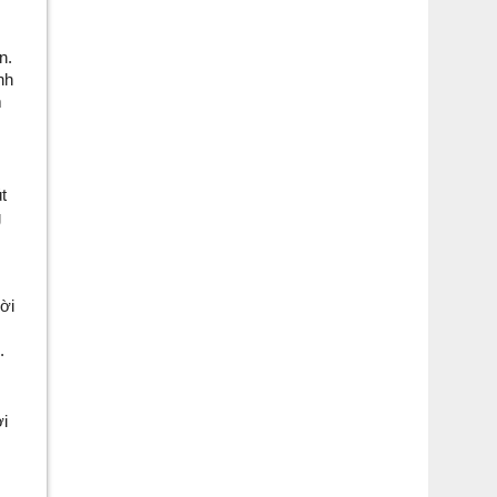
 
n. 
h 
 
 
 
i 
.
i 