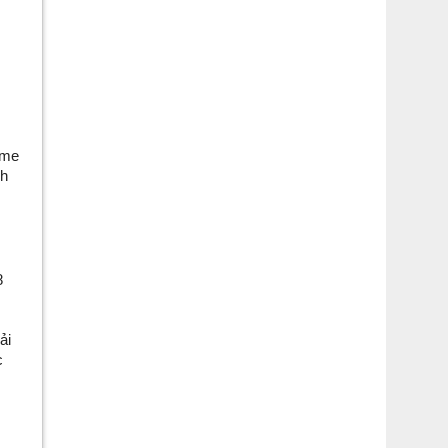
me 
h 
 
i 
 