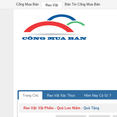
Cổng Mua Bán
Bản Tin Cổng Mua Bán
Rao Vặt
Trang Chủ
Rao Vặt Xác Thực
Hôm Nay Có Gì ?
Rao Vặt:
Vật Phẩm - Quà Lưu Niệm
-
Quà Tặng