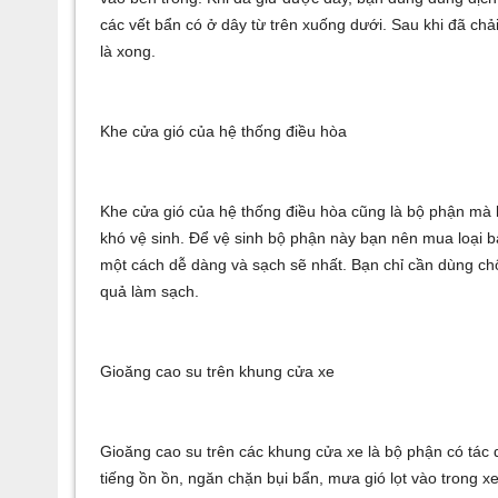
các vết bẩn có ở dây từ trên xuống dưới. Sau khi đã chải
là xong.
Khe cửa gió của hệ thống điều hòa
Khe cửa gió của hệ thống điều hòa cũng là bộ phận mà k
khó vệ sinh. Để vệ sinh bộ phận này bạn nên mua loại b
một cách dễ dàng và sạch sẽ nhất. Bạn chỉ cần dùng chổ
quả làm sạch.
Gioăng cao su trên khung cửa xe
Gioăng cao su trên các khung cửa xe là bộ phận có tác 
tiếng ồn ồn, ngăn chặn bụi bẩn, mưa gió lọt vào trong x