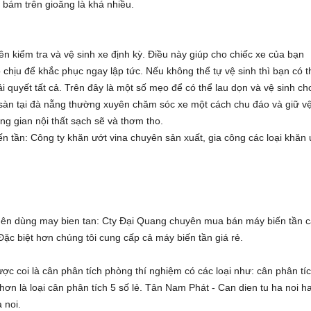
 bám trên gioăng là khá nhiều.
ên kiểm tra và vệ sinh xe định kỳ. Điều này giúp cho chiếc xe của bạn
ó chịu để khắc phục ngay lập tức. Nếu không thể tự vệ sinh thì bạn có t
i quyết tất cả. Trên đây là một số mẹo để có thể lau dọn và vệ sinh ch
sàn tại đà nẵng
thường xuyên chăm sóc xe một cách chu đáo và giữ v
ng gian nội thất sạch sẽ và thơm tho.
ến tần
: Công ty
khăn ướt vina
chuyên sản xuất, gia công các loại
khăn 
 nên dùng
may bien tan
: Cty Đại Quang chuyên
mua bán máy biến tần
c
 Đặc biệt hơn chúng tôi cung cấp cả
máy biến tần giá rẻ
.
ược coi là
cân phân tích phòng thí nghiệm
có các loại như:
cân phân tí
hơn là loại
cân phân tích 5 số lẻ
. Tân Nam Phát -
Can dien tu ha noi
h
a noi
.