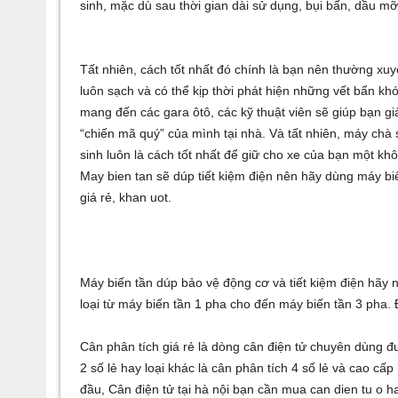
sinh, mặc dù sau thời gian dài sử dụng, bụi bẩn, dầu mỡ
Tất nhiên, cách tốt nhất đó chính là bạn nên thường xuy
luôn sạch và có thể kịp thời phát hiện những vết bẩn kh
mang đến các gara ôtô, các kỹ thuật viên sẽ giúp bạn giả
“chiến mã quý” của mình tại nhà. Và tất nhiên,
máy chà 
sinh luôn là cách tốt nhất để giữ cho xe của bạn một khô
May bien tan
sẽ dúp tiết kiệm điện nên hãy dùng
máy bi
giá rẻ
,
khan uot
.
Máy biến tần
dúp bảo vệ động cơ và tiết kiệm điện hãy
loại từ
máy biến tần 1 pha
cho đến
máy biến tần 3 pha
.
Cân phân tích giá rẻ
là dòng cân điện tử chuyên dùng đ
2 số lẻ
hay loại khác là
cân phân tích 4 số lẻ
và cao cấp 
đầu,
Cân điện tử tại hà nội
bạn cần mua
can dien tu o h