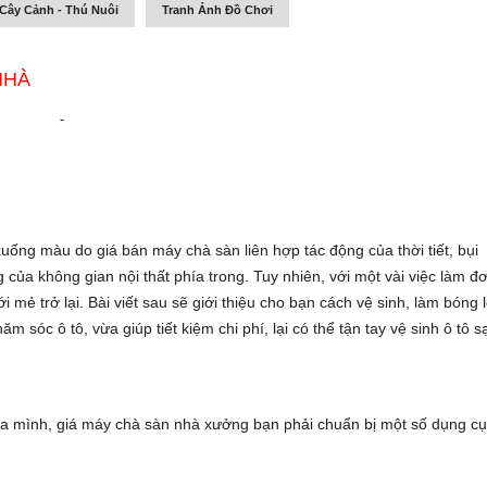
Cây Cảnh - Thú Nuôi
Tranh Ảnh Đồ Chơi
NHÀ
-
ẽ xuống màu do
giá bán máy chà sàn liên hợp
tác động của thời tiết, bụi
 của không gian nội thất phía trong. Tuy nhiên, với một vài việc làm đ
 mẻ trở lại. Bài viết sau sẽ giới thiệu cho bạn cách vệ sinh, làm bóng 
ăm sóc ô tô, vừa giúp tiết kiệm chi phí, lại có thể tận tay vệ sinh ô tô s
ủa mình,
giá máy chà sàn nhà xưởng
bạn phải chuẩn bị một số dụng c