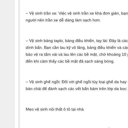
– Vệ sinh trần xe: Việc vệ sinh trần xe khá đơn giản, bạn 
người nên trần xe dễ dàng làm sạch hơn.
– Vệ sinh bảng taplo, bảng điều khiển, tay lái: Đây là 
dính bẩn. Bạn cần lau kỹ vô lăng, bảng điều khiển và cá
bảo vệ ra tấm vải và lau lên các bề mặt, chờ khoảng 10 ph
đến khi cảm thấy các bề mặt đã sạch sáng bóng.
– Vệ sinh ghế ngồi: Đối với ghế ngồi tùy loại ghế da ha
bàn chải để đánh sạch các vết bẩn bám trên lớp da bọc 
Mẹo vệ sinh nội thất ô tô tại nhà