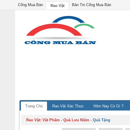
Cổng Mua Bán
Bản Tin Cổng Mua Bán
Rao Vặt
Trang Chủ
Rao Vặt Xác Thực
Hôm Nay Có Gì ?
Rao Vặt:
Vật Phẩm - Quà Lưu Niệm
-
Quà Tặng