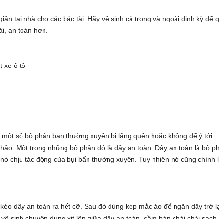
giản tại nhà cho các bác tài. Hãy vệ sinh cả trong và ngoài định kỳ để g
i, an toàn hơn.
t xe ô tô
ó một số bộ phận bạn thường xuyên bị lãng quên hoặc không để ý tới
 hảo. Một trong những bộ phận đó là dây an toàn. Dây an toàn là bộ p
 nó chịu tác động của bụi bẩn thường xuyên. Tuy nhiên nó cũng chính l
 kéo dây an toàn ra hết cỡ. Sau đó dùng kẹp mắc áo để ngăn dây trở lạ
 vệ sinh chuyên dụng xịt lên giữa dây an toàn, cầm bàn chải chải sạch