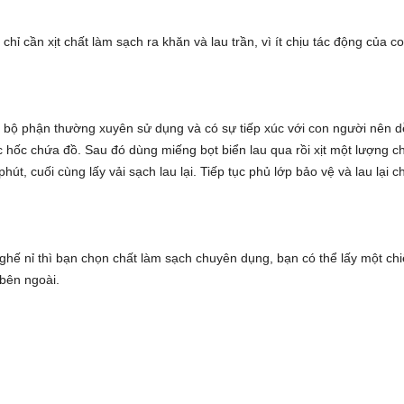
chỉ cần xịt chất làm sạch ra khăn và lau trần, vì ít chịu tác động của c
các bộ phận thường xuyên sử dụng và có sự tiếp xúc với con người nên d
c hốc chứa đồ. Sau đó dùng miếng bọt biển lau qua rồi xịt một lượng c
út, cuối cùng lấy vải sạch lau lại. Tiếp tục phủ lớp bảo vệ và lau lại c
y ghế nỉ thì bạn chọn chất làm sạch chuyên dụng, bạn có thể lấy một ch
bên ngoài.