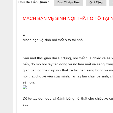
Chủ Đề Liên Quan :
Bưu Thiếp - Hoa
Quà Tặng
MÁCH BẠN VỆ SINH NỘI THẤT Ô TÔ TẠI 
Mách bạn vệ sinh nội thất ô tô tại nhà
Sau một thời gian dài sử dụng, nội thất của chiếc xe s
bẩn, do mồ hôi tay tác động và nó làm mất vẻ sang trọng
giản bạn có thể giúp nội thất xe trở nên sáng bóng và mới
nội thất cho xế yêu của mình. Tự tay lau chùi, vệ sinh, ch
sẽ hơn.
Để tự tay dọn dẹp và đánh bóng nội thất cho chiếc xe c
sau: