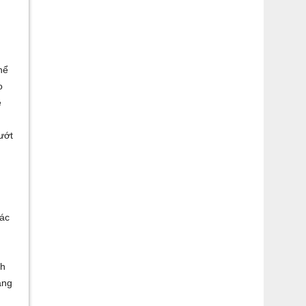
hể
o
ệ
ướt
ác
ch
ang