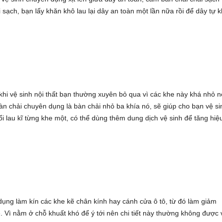
 sạch, bạn lấy khăn khô lau lại dây an toàn một lần nữa rồi để dây tự 
hi vệ sinh nội thất bạn thường xuyên bỏ qua vì các khe này khá nhỏ 
àn chải chuyên dụng là bàn chải nhỏ ba khía nó, sẽ giúp cho bạn vệ si
i lau kĩ từng khe một, có thể dùng thêm dung dịch vệ sinh để tăng hiệ
dụng làm kín các khe kẽ chân kính hay cánh cửa ô tô, từ đó làm giảm
e. Vì nằm ở chỗ khuất khó để ý tới nên chi tiết này thường không được 