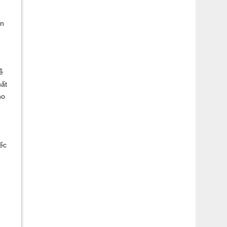
on
ễ
hất
ho
iếc