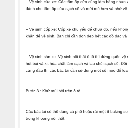
– Vệ sinh cửa xe: Các tấm ốp cửa cũng làm bằng nhựa và
đánh cho tấm ốp cửa sạch sẽ và mới mẻ hơn và nhớ vệ 
– Vệ sinh cốp xe: Cốp xe chủ yếu để chứa đồ, nếu khôn
khăn để vệ sinh. Bạn chỉ cần dọn dẹp hết các đồ đạc và 
– Vệ sinh sàn xe: Vệ sinh nội thất ô tô thì đừng quên vệ
hút bụi và xịt hóa chất làm sạch và lau chùi sạch sẽ. Đố
cứng đầu thì các bác tài cần sử dụng một số mẹo để loạ
Bước 3 : Khử mùi hôi trên ô tô
Các bác tài có thể dùng cà phê hoặc rải một ít baking s
trong khoang nội thất.