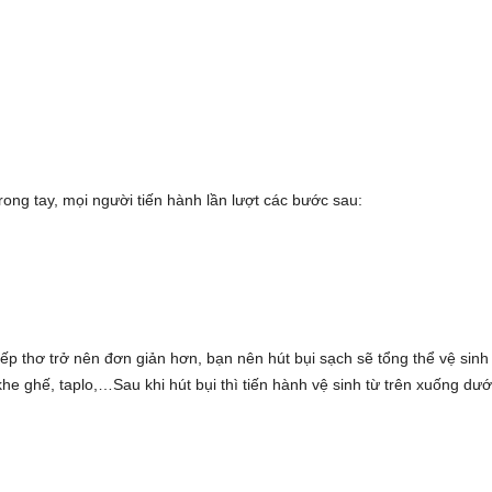
trong tay, mọi người tiến hành lần lượt các bước sau:
iếp thơ trở nên đơn giản hơn, bạn nên hút bụi sạch sẽ tổng thể vệ sinh
khe ghế, taplo,…Sau khi hút bụi thì tiến hành vệ sinh từ trên xuống dướ