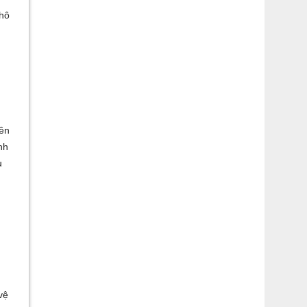
khô
nên
nh
u
vệ