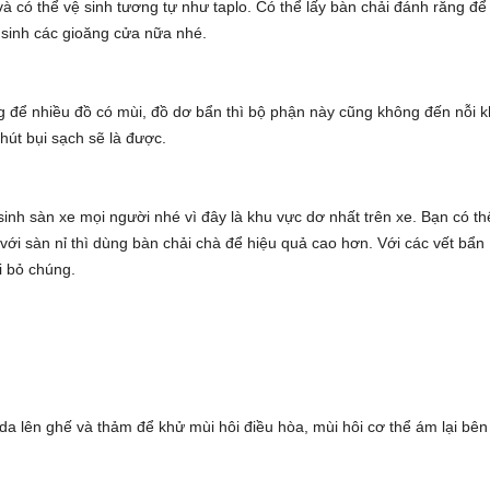
 có thể vệ sinh tương tự như taplo. Có thể lấy bàn chải đánh răng để
sinh các gioăng cửa nữa nhé.
g để nhiều đồ có mùi, đồ dơ bẩn thì bộ phận này cũng không đến nỗi 
hút bụi sạch sẽ là được.
 sinh sàn xe mọi người nhé vì đây là khu vực dơ nhất trên xe. Bạn có th
i với sàn nỉ thì dùng bàn chải chà để hiệu quả cao hơn. Với các vết bẩn
i bỏ chúng.
oda lên ghế và thảm để khử mùi hôi điều hòa, mùi hôi cơ thể ám lại bên