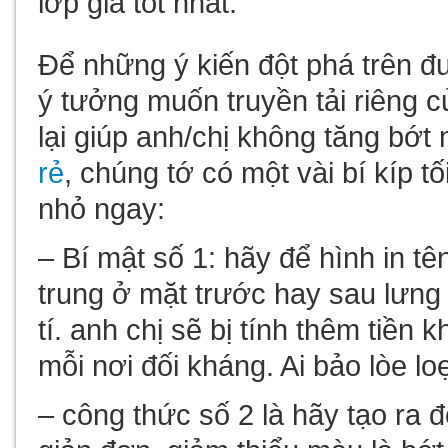
lớp
giá tốt
nhất.
Để những ý kiến đột phá trên đ
ý tưởng
muốn
truyền tải riêng 
lại giúp
anh/chị
không tăng bớt m
rẻ
, chúng tớ có
một vài
bí kíp
tố
nhỏ
ngay:
– Bí mật số 1: hãy để hình in t
trung ở mặt trước hay sau lưng 
tí
.
anh chị
sẽ bị tính thêm tiền 
mỗi
nơi
đối kháng. Ai bảo lòe lo
–
công thức
số 2 là hãy
tạo ra
đ