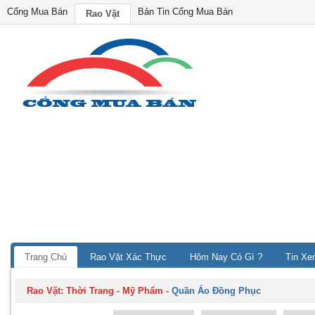
Cổng Mua Bán
Bản Tin Cổng Mua Bán
Rao Vặt
Trang Chủ
Rao Vặt Xác Thực
Hôm Nay Có Gì ?
Tin Xe
Rao Vặt:
Thời Trang - Mỹ Phẩm
-
Quần Áo Đồng Phục