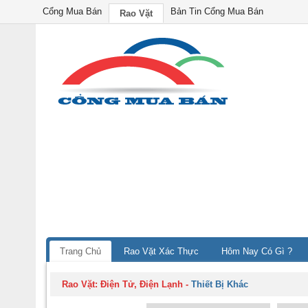
Cổng Mua Bán
Bản Tin Cổng Mua Bán
Rao Vặt
Trang Chủ
Rao Vặt Xác Thực
Hôm Nay Có Gì ?
Rao Vặt:
Điện Tử, Điện Lạnh
-
Thiết Bị Khác