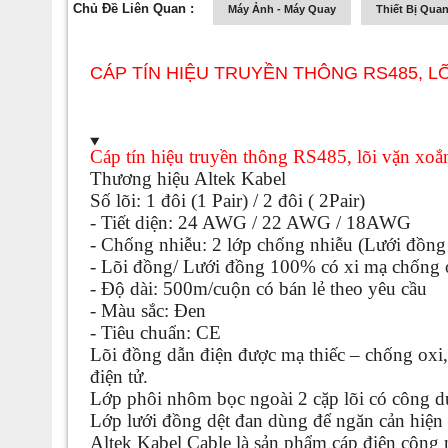
Chủ Đề Liên Quan :
Máy Ảnh - Máy Quay
Thiết Bị Quan
CÁP TÍN HIỆU TRUYỀN THÔNG RS485, L
Cáp tín hiệu truyền thông RS485, lõi vặn xo
Thương hiệu Altek Kabel
Số lõi: 1 đôi (1 Pair) / 2 đôi ( 2Pair)
- Tiết diện: 24 AWG / 22 AWG / 18AWG
- Chống nhiễu: 2 lớp chống nhiễu (Lưới đồng
- Lõi đồng/ Lưới đồng 100% có xi mạ chống 
- Độ dài: 500m/cuộn có bán lẻ theo yêu cầu
- Màu sắc: Đen
- Tiêu chuẩn: CE
Lõi đồng dẫn điện được mạ thiếc – chống oxi,
điện tử.
Lớp phôi nhôm bọc ngoài 2 cặp lõi có công dụ
Lớp lưới đồng dệt đan dùng để ngăn cản hiện 
Altek Kabel Cable là sản phẩm cáp điện côn