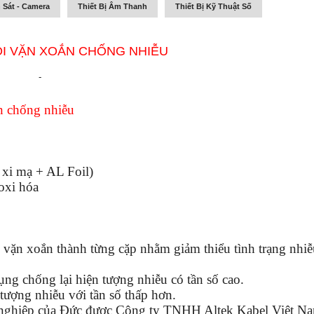
 Sát - Camera
Thiết Bị Âm Thanh
Thiết Bị Kỹ Thuật Số
ÕI VẶN XOẮN CHỐNG NHIỄU
-
ắn chống nhiễu
 xi mạ + AL Foil)
oxi hóa
 vặn xoắn thành từng cặp nhằm giảm thiểu tình trạng nhi
ng chống lại hiện tượng nhiễu có tần số cao.
tượng nhiễu với tần số thấp hơn.
g nghiệp của Đức được Công ty TNHH Altek Kabel Việt N