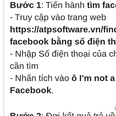
Bước 1
: Tiến hành 
tìm fa
- Truy cập vào trang web 
https://atpsoftware.vn/fi
facebook bằng số điện th
- Nhập Số điện thoại của c
cần tìm
- Nhấn tích vào 
ô I’m not a
Facebook
.
Bước 2
: Đợi kết quả trả về