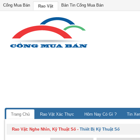
Cổng Mua Bán
Bản Tin Cổng Mua Bán
Rao Vặt
Trang Chủ
Rao Vặt Xác Thực
Hôm Nay Có Gì ?
Tin Xe
Rao Vặt:
Nghe Nhìn, Kỹ Thuật Số
-
Thiết Bị Kỹ Thuật Số