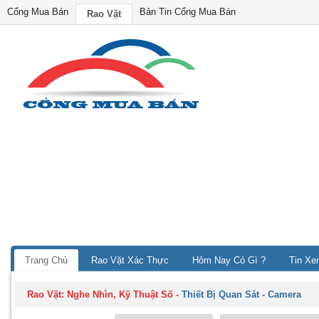
Cổng Mua Bán
Bản Tin Cổng Mua Bán
Rao Vặt
Trang Chủ
Rao Vặt Xác Thực
Hôm Nay Có Gì ?
Tin Xe
Rao Vặt:
Nghe Nhìn, Kỹ Thuật Số
-
Thiết Bị Quan Sát - Camera