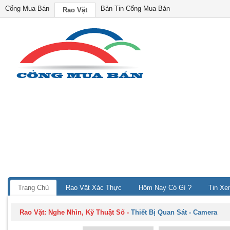
Cổng Mua Bán
Bản Tin Cổng Mua Bán
Rao Vặt
Trang Chủ
Rao Vặt Xác Thực
Hôm Nay Có Gì ?
Tin Xe
Rao Vặt:
Nghe Nhìn, Kỹ Thuật Số
-
Thiết Bị Quan Sát - Camera