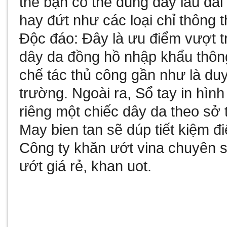
thế bạn có thể dùng dây lâu dài 
hay đứt như các loại chỉ thông
Độc đáo: Đây là ưu điểm vượt t
dây da đồng hồ nhập khẩu thôn
chế tác thủ công gần như là duy 
trường. Ngoài ra,
Sổ tay in hìn
riêng một chiếc dây da theo sở
May bien tan
sẽ dúp tiết kiệm 
Công ty
khăn ướt vina
chuyên sả
ướt giá rẻ
,
khan uot
.