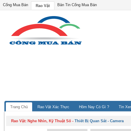
Cổng Mua Bán
Bản Tin Cổng Mua Bán
Rao Vặt
Trang Chủ
Rao Vặt Xác Thực
Hôm Nay Có Gì ?
Tin Xe
Rao Vặt:
Nghe Nhìn, Kỹ Thuật Số
-
Thiết Bị Quan Sát - Camera