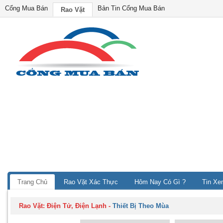
Cổng Mua Bán
Bản Tin Cổng Mua Bán
Rao Vặt
Trang Chủ
Rao Vặt Xác Thực
Hôm Nay Có Gì ?
Tin Xe
Rao Vặt:
Điện Tử, Điện Lạnh
-
Thiết Bị Theo Mùa