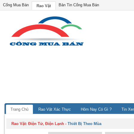
Cổng Mua Bán
Bản Tin Cổng Mua Bán
Rao Vặt
Trang Chủ
Rao Vặt Xác Thực
Hôm Nay Có Gì ?
Tin Xe
Rao Vặt:
Điện Tử, Điện Lạnh
-
Thiết Bị Theo Mùa