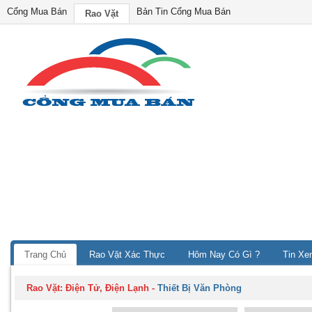
Cổng Mua Bán
Bản Tin Cổng Mua Bán
Rao Vặt
Trang Chủ
Rao Vặt Xác Thực
Hôm Nay Có Gì ?
Tin Xe
Rao Vặt:
Điện Tử, Điện Lạnh
-
Thiết Bị Văn Phòng