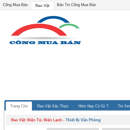
Cổng Mua Bán
Bản Tin Cổng Mua Bán
Rao Vặt
Trang Chủ
Rao Vặt Xác Thực
Hôm Nay Có Gì ?
Tin Xe
Rao Vặt:
Điện Tử, Điện Lạnh
-
Thiết Bị Văn Phòng