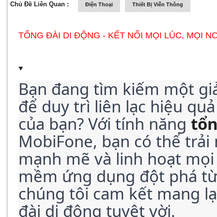
Chủ Đề Liên Quan :
Điện Thoại
Thiết Bị Viễn Thông
TỔNG ĐÀI DI ĐỘNG - KẾT NỐI MỌI LÚC, MỌI NƠ
Bạn đang tìm kiếm một giải 
để duy trì liên lạc hiệu qu
của bạn? Với tính năng 
tổn
MobiFone, bạn có thể trải n
mạnh mẽ và linh hoạt mọi l
mềm ứng dụng đột phá từ
chúng tôi cam kết mang lại
đài di động tuyệt vời.