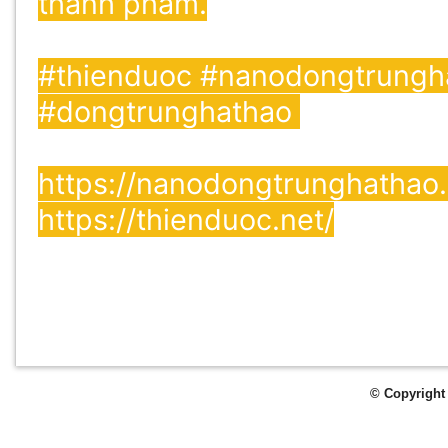
thành phẩm.
#thienduoc #nanodongtrungh
#dongtrunghathao
https://nanodongtrunghathao.
https://thienduoc.net/
© Copyright