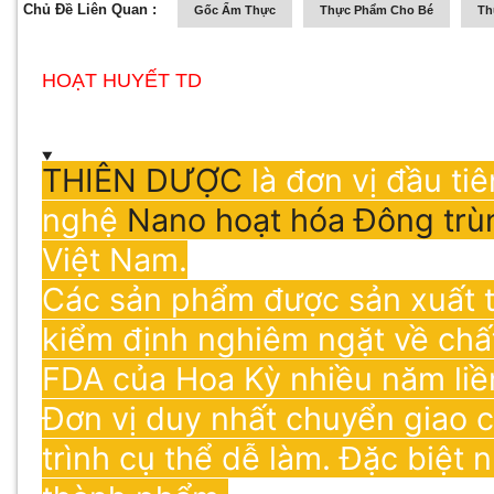
Chủ Đề Liên Quan :
Gốc Ẩm Thực
Thực Phẩm Cho Bé
Th
HOẠT HUYẾT TD
THIÊN DƯỢC
là đơn vị đầu t
nghệ
Nano hoạt hóa Đông trù
Việt Nam.
Các sản phẩm được sản xuất t
kiểm định nghiêm ngặt về chấ
FDA của Hoa Kỳ nhiều năm liề
Đơn vị duy nhất chuyển giao 
trình cụ thể dễ làm. Đặc biệt 