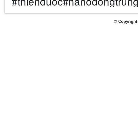
#thienduoc#nanodongtrun
© Copyright