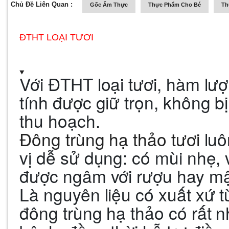
Chủ Đề Liên Quan :
Gốc Ẩm Thực
Thực Phẩm Cho Bé
Th
ĐTHT LOẠI TƯƠI
Với ĐTHT loại tươi, hàm lư
tính được giữ trọn, không bị
thu hoạch.
Đông trùng hạ thảo tươi
luô
vị dễ sử dụng:
có mùi nhẹ, v
được ngâm với rượu hay mậ
Là nguyên liệu có xuất xứ t
đông trùng hạ thảo có rất 