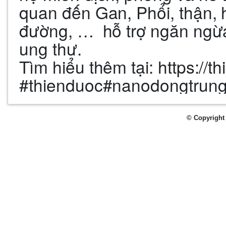
quan đến Gan, Phổi, thận, h
đường, … hỗ trợ ngăn ngừa
ung thư.
Tìm hiểu thêm tại:
https://t
#thienduoc#nanodongtrun
© Copyright