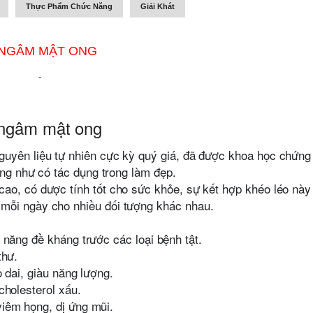
Thực Phẩm Chức Năng
Giải Khát
 NGÂM MẬT ONG
-
 ngâm mật ong
guyên liệu tự nhiên cực kỳ quý giá, đã được khoa học chứng
ũng như có tác dụng trong làm đẹp.
ao, có dược tính tốt cho sức khỏe, sự kết hợp khéo léo này
mỗi ngày cho nhiều đối tượng khác nhau.
 năng đề kháng trước các loại bệnh tật.
thư.
o dai, giàu năng lượng.
cholesterol xấu.
iêm họng, dị ứng mũi.