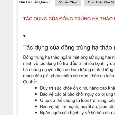
Chủ Đề Liên Quan :
Gốc Ẩm Thực
Thực Phẩm Cho Bé
TÁC DỤNG CỦA ĐÔNG TRÙNG HẠ THẢO
Tác dụng của đông trùng hạ thảo
Đông trùng hạ thảo ngâm mật ong sử dụng hai n
minh về tác dụng hỗ trợ điều trị nhiều bệnh lý c
Là những nguyên liệu có hàm lượng dinh dưỡng c
mang đến giải pháp chăm sóc sức khỏe an toàn 
Cụ thể:
Duy trì sức khỏe ổn định, nâng cao khả
Bảo vệ các tế bào khỏi nguy cơ bị ung 
Giúp cơ thể chúng ta luôn trẻ trung, dẻ
Bảo vệ hệ tim mạch, huyết áp, giảm đi 
Ngăn ngừa các bệnh lý về hô hấp như v