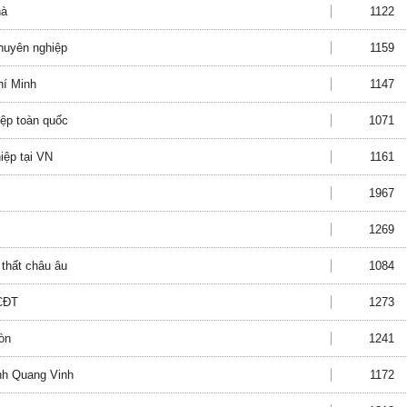
hà
1122
chuyên nghiệp
1159
hí Minh
1147
iệp toàn quốc
1071
iệp tại VN
1161
1967
1269
 thất châu âu
1084
 CĐT
1273
òn
1241
inh Quang Vinh
1172