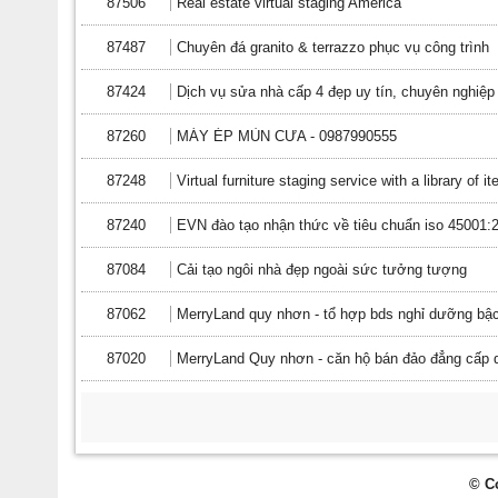
87506
Real estate virtual staging America
87487
Chuyên đá granito & terrazzo phục vụ công trình
87424
Dịch vụ sửa nhà cấp 4 đẹp uy tín, chuyên nghi
87260
MÁY ÉP MÙN CƯA - 0987990555
87248
Virtual furniture staging service with a library of i
87240
EVN đào tạo nhận thức về tiêu chuẩn iso 45001:
87084
Cải tạo ngôi nhà đẹp ngoài sức tưởng tượng
87062
MerryLand quy nhơn - tổ hợp bds nghỉ dưỡng bậ
87020
MerryLand Quy nhơn - căn hộ bán đảo đẳng cấp 
© C