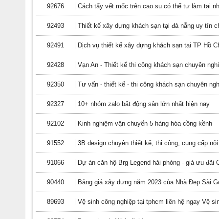
92676
Cách tẩy vết mốc trên cao su có thể tự làm tại n
92493
Thiết kế xây dựng khách sạn tại đà nẵng uy tín 
92491
Dịch vụ thiết kế xây dựng khách sạn tại TP Hồ C
92428
Vạn An - Thiết kế thi công khách sạn chuyên ngh
92350
Tư vấn - thiết kế - thi công khách sạn chuyên ngh
92327
10+ nhóm zalo bất động sản lớn nhất hiện nay
92102
Kinh nghiệm vận chuyển 5 hàng hóa cồng kềnh
91552
3B design chuyên thiết kế, thi công, cung cấp nội
91066
Dự án căn hộ Brg Legend hải phòng - giá ưu đãi
90440
Bảng giá xây dựng năm 2023 của Nhà Đẹp Sài G
89693
Vệ sinh công nghiệp tại tphcm liên hệ ngay Vệ s