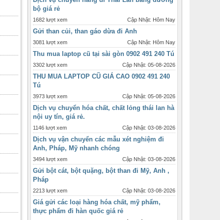
bộ giá rẻ
1682 lượt xem
Cập Nhật: Hôm Nay
Gửi than củi, than gáo dừa đi Anh
3081 lượt xem
Cập Nhật: Hôm Nay
Thu mua laptop cũ tại sài gòn 0902 491 240 Tú
3302 lượt xem
Cập Nhật: 05-08-2026
THU MUA LAPTOP CŨ GIÁ CAO 0902 491 240
Tú
3973 lượt xem
Cập Nhật: 05-08-2026
Dịch vụ chuyển hóa chất, chất lỏng thái lan hà
nội uy tín, giá rẻ.
1146 lượt xem
Cập Nhật: 03-08-2026
Dịch vụ vận chuyển các mẫu xét nghiệm đi
Anh, Pháp, Mỹ nhanh chóng
3494 lượt xem
Cập Nhật: 03-08-2026
Gửi bột cát, bột quặng, bột than đi Mỹ, Anh ,
Pháp
2213 lượt xem
Cập Nhật: 03-08-2026
Giá gửi các loại hàng hóa chất, mỹ phẩm,
thực phẩm đi hàn quốc giá rẻ