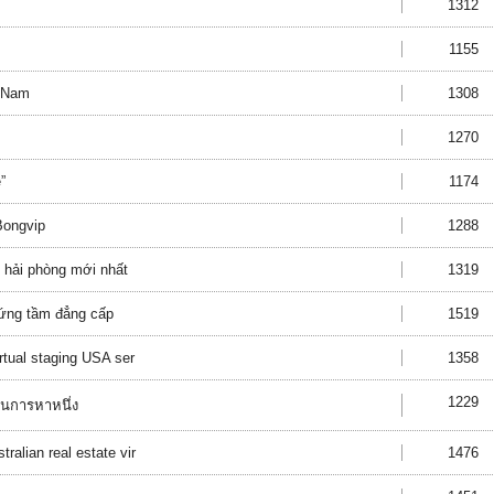
1312
1155
n Nam
1308
1270
”
1174
Bongvip
1288
k hải phòng mới nhất
1319
xứng tầm đẳng cấp
1519
rtual staging USA ser
1358
1229
ญในการหาหนึ่ง
alian real estate vir
1476