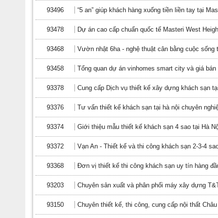
93496
“5 an” giúp khách hàng xuống tiền liền tay tại Ma
93478
Dự án cao cấp chuẩn quốc tế Masteri West Heig
93468
Vườn nhật 6ha - nghệ thuật cân bằng cuộc sống tạ
93458
Tổng quan dự án vinhomes smart city và giá bán
93378
Cung cấp Dịch vụ thiết kế xây dựng khách sạn tại
93376
Tư vấn thiết kế khách sạn tại hà nội chuyên nghi
93374
Giới thiệu mẫu thiết kế khách sạn 4 sao tại Hà Nộ
93372
Vạn An - Thiết kế và thi công khách sạn 2-3-4 sa
93368
Đơn vị thiết kế thi công khách sạn uy tín hàng đầ
93203
Chuyên sản xuất và phân phối máy xây dựng T&
93150
Chuyên thiết kế, thi công, cung cấp nội thất Châ