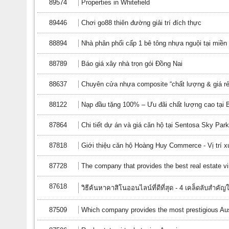
89574
Properties in Whitefield
89446
Chơi go88 thiên đường giải trí đích thực
88894
Nhà phân phối cấp 1 bê tông nhựa nguội tại miề
88789
Báo giá xây nhà trọn gói Đồng Nai
88637
Chuyên cửa nhựa composite “chất lượng & giá rẻ
88122
Nạp đầu tặng 100% – Ưu đãi chất lượng cao tại 
87864
Chi tiết dự án và giá căn hộ tại Sentosa Sky Par
87818
Giới thiệu căn hộ Hoàng Huy Commerce - Vị trí 
87728
The company that provides the best real estate vi
87618
วิธีค้นหาคาสิโนออนไลน์ที่ดีที่สุด - 4 เคล็ดลับสำคั
87509
Which company provides the most prestigious Austr