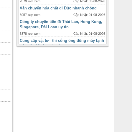
2879 lượt xem
Cập Nhật: 03-08-2026
Vận chuyển hóa chất đi Đức nhanh chóng
3057 lượt xem
Cập Nhật: 01-08-2026
Công ty chuyển tiền đi Thái Lan, Hong Kong,
Singapore, Đài Loan uy tín
3378 lượt xem
Cập Nhật: 01-08-2026
Cung cấp vật tư - thi công ống đồng máy lạnh
tại quận 12 cho các công
3331 lượt xem
Cập Nhật: 31-07-2026
Máy lạnh tủ đứng Daikin - 2ngựa 2hp - inverter
giá ưu đãi tháng 12
1721 lượt xem
Cập Nhật: 31-07-2026
Máy lạnh âm trần Panasonic inverter 2 ngựa
-2hp
2448 lượt xem
Cập Nhật: 31-07-2026
Thời điểm và quy cách lắp đặt ống đồng máy
lạnh cho từng loại
3092 lượt xem
Cập Nhật: 31-07-2026
Bán máy lạnh ống gió , ống gió mềm sỉ lẻ
toàn quốc
2477 lượt xem
Cập Nhật: 31-07-2026