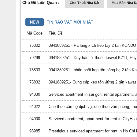
Chủ Đề Liên Quan :
Cho Thuê Nhà Đất
Mua Bán Nhà Đ
NEW
TIN RAO VẶT MỚI NHẤT
Mã Code
Tiêu Đề
75802
0941889251 - Pa lăng xích kéo tay 2 tấn KONDOT
79299
0941889251 - Dây hàn lõi thuốc kiswel K71T, Huy
75803
0941889251 - phân phối kẹp tôn nâng hạ 2 tấn Ka
75832
0941889251- Cung cấp kẹp tôn đứng 2 tấn kawasak
94030
Serviced apartment in sai gon, rental apartment, a
94022
Cho thuê căn hộ dịch vụ, cho thuê văn phòng, 
94000
Serviced apartment, apartment for rent in CityHo
93985
Prestigious serviced apartment for rent in Ho Chi 