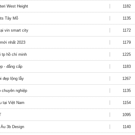
steri West Height
1182
hts Tây Mỗ
1135
i vin smart city
1172
 mới nhất 2023
1179
 tp hồ chí minh
1225
ệp - đẳng cấp
1183
i đẹp lộng lẫy
1267
o chuyên nghiệp
1135
u tại Việt Nam
1154
T
1095
u Âu 3b Design
1140