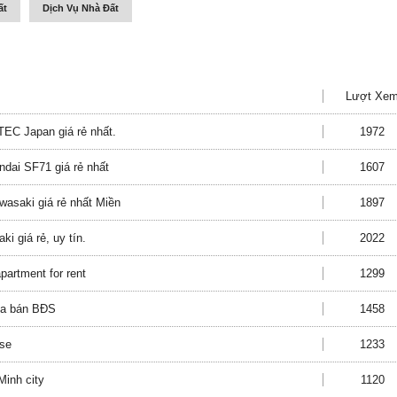
ất
Dịch Vụ Nhà Đất
Lượt Xe
EC Japan giá rẻ nhất.
1972
ndai SF71 giá rẻ nhất
1607
wasaki giá rẻ nhất Miền
1897
i giá rẻ, uy tín.
2022
partment for rent
1299
mua bán BĐS
1458
use
1233
Minh city
1120