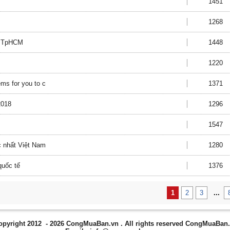
1451
1268
ệp TpHCM
1448
1220
tems for you to c
1371
2018
1296
1547
c nhất Việt Nam
1280
quốc tế
1376
1
2
3
...
opyright 2012 - 2026
CongMuaBan.vn
. All rights reserved CongMuaBan