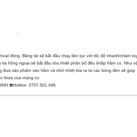
-
 hoạt động. Băng tải sẽ bắt đầu chạy liên tục với tốc độ nhanh/chậm tù
 tia hồng ngoại sẽ bắt đầu tỏa nhiệt phân bố đều khắp hầm co. Như v
ộng đưa sản phẩm vào hầm và nhờ nhiệt tỏa ra từ các bóng đèn sẽ giúp
ần thừa của màng co.
H ☎️Hotline: 0707.501.446