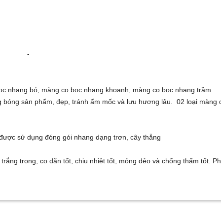
-
 bọc nhang bó, màng co bọc nhang khoanh, màng co bọc nhang trầm
ng bóng sản phẩm, đẹp, tránh ẩm mốc và lưu hương lâu. 02 loại màng 
 được sử dụng đóng gói nhang dạng trơn, cây thẳng
ng trong, co dãn tốt, chịu nhiệt tốt, mỏng dẻo và chống thấm tốt. Ph