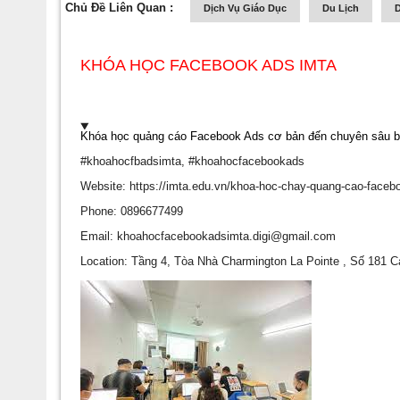
Chủ Đề Liên Quan :
Dịch Vụ Giáo Dục
Du Lịch
D
KHÓA HỌC FACEBOOK ADS IMTA
Khóa học quảng cáo Facebook Ads cơ bản đến chuyên sâu bạn 
#khoahocfbadsimta, #khoahocfacebookads
Website:
https://imta.edu.vn/khoa-hoc-chay-quang-cao-faceb
Phone: 0896677499
Email:
khoahocfacebookadsimta.digi@gmail.com
Location: Tầng 4, Tòa Nhà Charmington La Pointe , Số 181 