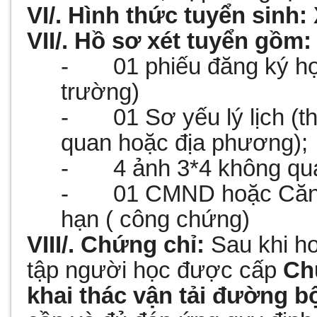
VI/. Hình thức tuyển sinh:
VII/. Hồ sơ xét tuyển gồm:
- 01 phiếu đăng ký họ
trường)
- 01 Sơ yếu lý lịch (t
quan hoặc địa phương);
-
4
ảnh 3*4 không qu
-
01
CMND hoặc Căn 
hạn ( công chứng)
VIII/. Chứng chỉ:
Sau khi ho
tập người học được cấp
Ch
khai thác vận tải đường bộ