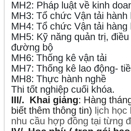
MH
2:
Pháp luật về kinh doa
MH
3: Tổ chức Vận tải hành
MH
4: Tổ chức Vận tải hàng
MH
5:
Kỹ năng quản trị, điều
đường bộ
MH
6:
Thống kê vận tải
MH
7: Thống kê lao động- ti
MH
8:
Thực hành nghề
Thi
tốt nghiệp cuối khóa.
III/. Khai giảng
: Hàng thán
biết thêm thông tin)
lịch học 
nhu cầu hợp đồng tại từng đ