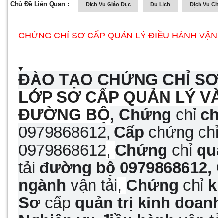
Chủ Đề Liên Quan :
Dịch Vụ Giáo Dục
Du Lịch
Dịch Vụ C
CHỨNG CHỈ SƠ CẤP QUẢN LÝ ĐIỀU HÀNH VẬN 
ĐÀO
TẠO CHỨNG CHỈ SƠ 
LỚP SƠ CẤP QUẢN
LÝ VÀ
ĐƯỜNG BỘ
,
Chứng
chỉ
c
0979868612
Cấp
chứng ch
,
0979868612
,
Chứng
chỉ
qu
tải
đường bộ
0979868612,
ngành
vận tải
,
Chứng
chỉ
k
Sơ
cấp
quản trị kinh doan