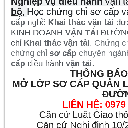
Nghiệp vụ điều hành
vận t
b
ộ
Học chứng chỉ sơ cấp vậ
,
cấp
nghề
Khai thác vận tải
đườ
KINH DOANH
VẬN TẢI
ĐƯỜNG
chỉ
Khai thác vận tải
,
Chứng c
chứng chỉ
sơ cấp
chuyên ngà
cấp
điều hành
vận tải
.
THÔNG BÁO
MỞ LỚP SƠ CẤP QUẢN
L
ĐƯỜ
LIÊN HỆ:
0979
Căn cứ Luật Giao th
Căn cứ Nghị định 10/20