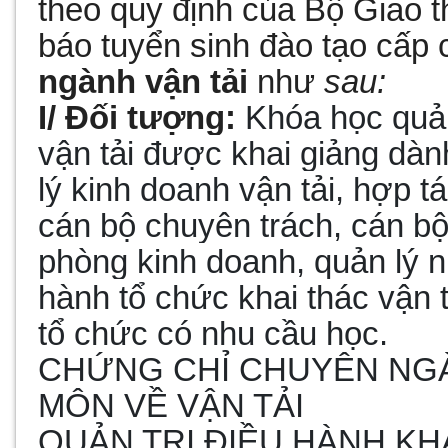
theo quy định của Bộ Giao th
báo tuyển sinh đào tạo cấp
ngành vận tải
như
sau:
I/ Đối tượng:
Khóa học quản
vận tải được khai giảng dà
lý kinh doanh vận tải, hợp tá
cán bộ chuyên trách, cán bộ
phòng kinh doanh, quản lý n
hành tổ chức khai thác vận 
tổ chức có nhu cầu học.
CHỨNG CHỈ CHUYÊN NGÀ
MÔN VỀ VẬN TẢI
QUẢN TRỊ ĐIỀU HÀNH KHA