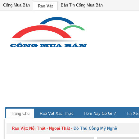
Cổng Mua Bán
Bản Tin Cổng Mua Bán
Rao Vặt
Trang Chủ
Rao Vặt Xác Thực
Hôm Nay Có Gì ?
Tin Xe
Rao Vặt:
Nội Thất - Ngoại Thất
-
Đồ Thủ Công Mỹ Nghệ