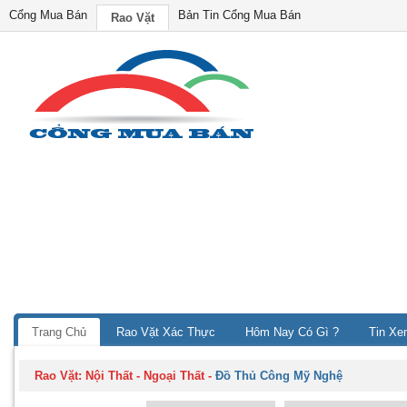
Cổng Mua Bán
Bản Tin Cổng Mua Bán
Rao Vặt
Trang Chủ
Rao Vặt Xác Thực
Hôm Nay Có Gì ?
Tin Xe
Rao Vặt:
Nội Thất - Ngoại Thất
-
Đồ Thủ Công Mỹ Nghệ