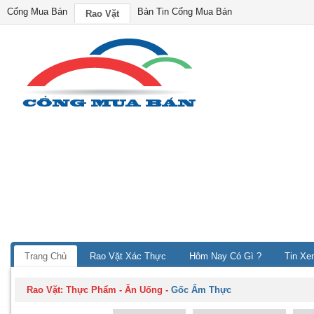
Cổng Mua Bán
Bản Tin Cổng Mua Bán
Rao Vặt
Trang Chủ
Rao Vặt Xác Thực
Hôm Nay Có Gì ?
Tin Xe
Rao Vặt:
Thực Phẩm - Ăn Uống
-
Gốc Ẩm Thực