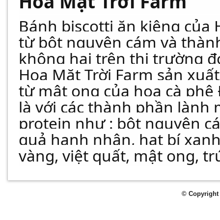
Hoa Mặt Trời Farm​
Bánh biscotti ăn kiêng của
từ bột nguyên cám và thành
không hai trên thị trường đ
Hoa Mặt Trời Farm sản xuất
từ mật ong của hoa cà phê 
là với các thành phần lành 
protein như : bột nguyên c
quả hạnh nhân, hạt bí xan
vàng, việt quất, mật ong, t
© Copyright