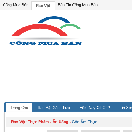
Cổng Mua Bán
Bản Tin Cổng Mua Bán
Rao Vặt
Trang Chủ
Rao Vặt Xác Thực
Hôm Nay Có Gì ?
Tin Xe
Rao Vặt:
Thực Phẩm - Ăn Uống
-
Gốc Ẩm Thực