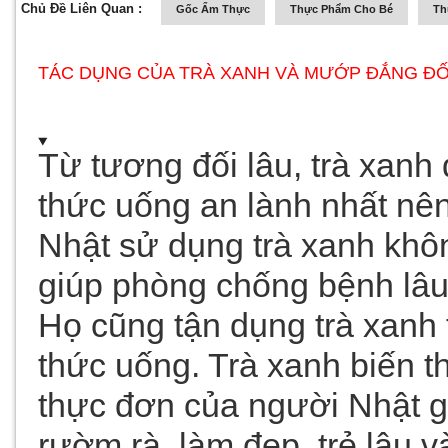
Chủ Đề Liên Quan :
Gốc Ẩm Thực
Thực Phẩm Cho Bé
Th
TÁC DỤNG CỦA TRÀ XANH VÀ MƯỚP ĐẮNG ĐỐ
Từ tương đối lâu, trà xanh 
thức uống an lành nhất nê
Nhật sử dụng trà xanh khô
giúp phòng chống bệnh lâu
Họ cũng tận dụng trà xanh
thức uống. Trà xanh biến 
thực đơn của người Nhật g
rườm rà, làm đẹp, trẻ lâu v